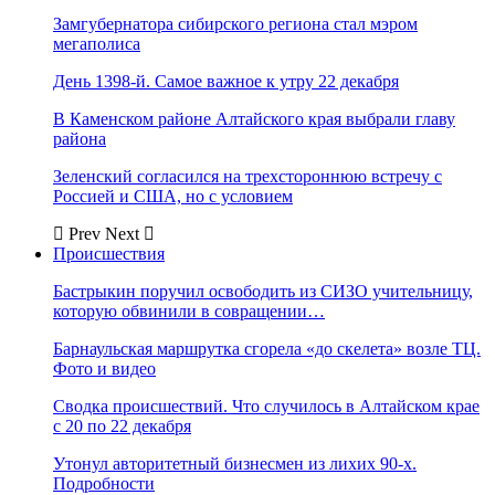
Замгубернатора сибирского региона стал мэром
мегаполиса
День 1398-й. Самое важное к утру 22 декабря
В Каменском районе Алтайского края выбрали главу
района
Зеленский согласился на трехстороннюю встречу с
Россией и США, но с условием
Prev
Next
Происшествия
Бастрыкин поручил освободить из СИЗО учительницу,
которую обвинили в совращении…
Барнаульская маршрутка сгорела «до скелета» возле ТЦ.
Фото и видео
Сводка происшествий. Что случилось в Алтайском крае
с 20 по 22 декабря
Утонул авторитетный бизнесмен из лихих 90-х.
Подробности