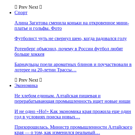
Prev
Next
Спорт
Алина Загитова сменила коньки на откровенное мини-
платье и гольфы. Фото
Футболист чуть не свернул шею, когда радовался голу
Ротенберг объяснил, почему в России футбол любят
больше хоккея
Барнаульцы поели ароматных блинов и поучаствовали в
лотерее на 20-летии Трассы…
Prev
Next
Экономика
Не хлебом единым. Алтайская пищевая и
перерабатывающая промышленность ищет новые ниши
И не одно «Но!» Как экономика края прожила еще один
год в условиях поиска новых…
Прихорошилась. Министр промышленности Алтайского
края — о том, как изменился реальный…