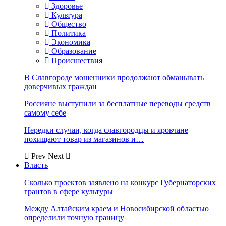
Здоровье
Культура
Общество
Политика
Экономика
Образование
Происшествия
В Славгороде мошенники продолжают обманывать
доверчивых граждан
Россияне выступили за бесплатные переводы средств
самому себе
Нередки случаи, когда славгородцы и яровчане
похищают товар из магазинов и…
Prev
Next
Власть
Сколько проектов заявлено на конкурс Губернаторских
грантов в сфере культуры
Между Алтайским краем и Новосибирской областью
определили точную границу