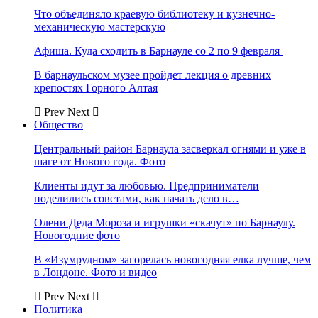
Что объединяло краевую библиотеку и кузнечно-
механическую мастерскую
Афиша. Куда сходить в Барнауле со 2 по 9 февраля
В барнаульском музее пройдет лекция о древних
крепостях Горного Алтая
Prev
Next
Общество
Центральный район Барнаула засверкал огнями и уже в
шаге от Нового года. Фото
Клиенты идут за любовью. Предприниматели
поделились советами, как начать дело в…
Олени Деда Мороза и игрушки «скачут» по Барнаулу.
Новогодние фото
В «Изумрудном» загорелась новогодняя елка лучше, чем
в Лондоне. Фото и видео
Prev
Next
Политика