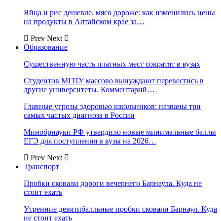
Яйца и рис дешевле, мясо дороже: как изменились цены
на продукты в Алтайском крае за…
Prev
Next
Образование
Существенную часть платных мест сократят в вузах
Студентов МГПУ массово вынуждают перевестись в
другие университеты. Комментарий…
Главные угрозы здоровью школьников: названы три
самых частых диагноза в России
Минобрнауки РФ утвердило новые минимальные баллы
ЕГЭ для поступления в вузы на 2026…
Prev
Next
Транспорт
Пробки сковали дороги вечернего Барнаула. Куда не
стоит ехать
Утренние девятибалльные пробки сковали Барнаул. Куда
не стоит ехать