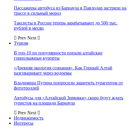
Пассажиры автобуса из Барнаула в Павлодар застряли на
трассе в сильный мороз
Таксисты в России теперь зарабатывают до 500 тыс.
рублей в месяц
Prev
Next
Туризм
В топ-10 по популярности попали алтайские
горнолыжные курорты
«Древняя экология сознания». Как Горный Алтай
разговаривает через водоемы
Владимира Путина попросили защитить турагентов от
фототроллей
Автобусы для «Алтайской Зимовки» скоро будут ждать
туристов на площади Барнаула
Prev
Next
Недвижимость
Интересы