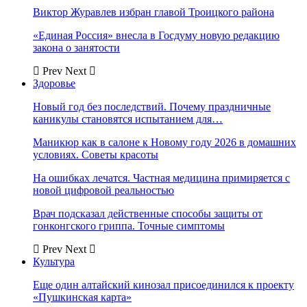
Виктор Журавлев избран главой Троицкого района
«Единая Россия» внесла в Госдуму новую редакцию
закона о занятости
Prev
Next
Здоровье
Новый год без последствий. Почему праздничные
каникулы становятся испытанием для…
Маникюр как в салоне к Новому году 2026 в домашних
условиях. Советы красоты
На ошибках лечатся. Частная медицина примиряется с
новой цифровой реальностью
Врач подсказал действенные способы защиты от
гонконгского гриппа. Точные симптомы
Prev
Next
Культура
Еще один алтайский кинозал присоединился к проекту
«Пушкинская карта»