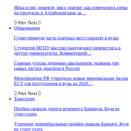
Яйца и рис дешевле, мясо дороже: как изменились цены
на продукты в Алтайском крае за…
Prev
Next
Образование
Существенную часть платных мест сократят в вузах
Студентов МГПУ массово вынуждают перевестись в
другие университеты. Комментарий…
Главные угрозы здоровью школьников: названы три
самых частых диагноза в России
Минобрнауки РФ утвердило новые минимальные баллы
ЕГЭ для поступления в вузы на 2026…
Prev
Next
Транспорт
Пробки сковали дороги вечернего Барнаула. Куда не
стоит ехать
Утренние девятибалльные пробки сковали Барнаул. Куда
не стоит ехать