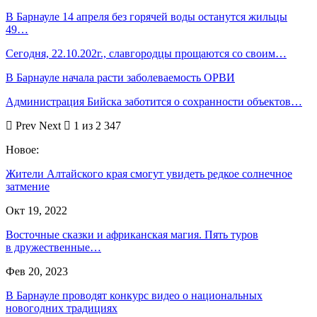
В Барнауле 14 апреля без горячей воды останутся жильцы
49…
Сегодня, 22.10.202г., славгородцы прощаются со своим…
В Барнауле начала расти заболеваемость ОРВИ
Администрация Бийска заботится о сохранности объектов…
Prev
Next
1 из 2 347
Новое:
Жители Алтайского края смогут увидеть редкое солнечное
затмение
Окт 19, 2022
Восточные сказки и африканская магия. Пять туров
в дружественные…
Фев 20, 2023
В Барнауле проводят конкурс видео о национальных
новогодних традициях