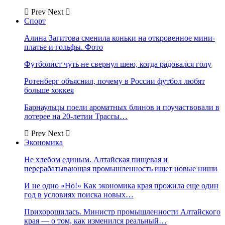
Prev
Next
Спорт
Алина Загитова сменила коньки на откровенное мини-
платье и гольфы. Фото
Футболист чуть не свернул шею, когда радовался голу
Ротенберг объяснил, почему в России футбол любят
больше хоккея
Барнаульцы поели ароматных блинов и поучаствовали в
лотерее на 20-летии Трассы…
Prev
Next
Экономика
Не хлебом единым. Алтайская пищевая и
перерабатывающая промышленность ищет новые ниши
И не одно «Но!» Как экономика края прожила еще один
год в условиях поиска новых…
Прихорошилась. Министр промышленности Алтайского
края — о том, как изменился реальный…