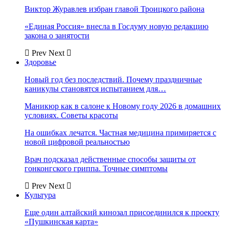
Виктор Журавлев избран главой Троицкого района
«Единая Россия» внесла в Госдуму новую редакцию
закона о занятости
Prev
Next
Здоровье
Новый год без последствий. Почему праздничные
каникулы становятся испытанием для…
Маникюр как в салоне к Новому году 2026 в домашних
условиях. Советы красоты
На ошибках лечатся. Частная медицина примиряется с
новой цифровой реальностью
Врач подсказал действенные способы защиты от
гонконгского гриппа. Точные симптомы
Prev
Next
Культура
Еще один алтайский кинозал присоединился к проекту
«Пушкинская карта»