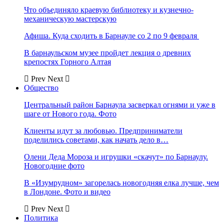
Что объединяло краевую библиотеку и кузнечно-
механическую мастерскую
Афиша. Куда сходить в Барнауле со 2 по 9 февраля
В барнаульском музее пройдет лекция о древних
крепостях Горного Алтая
Prev
Next
Общество
Центральный район Барнаула засверкал огнями и уже в
шаге от Нового года. Фото
Клиенты идут за любовью. Предприниматели
поделились советами, как начать дело в…
Олени Деда Мороза и игрушки «скачут» по Барнаулу.
Новогодние фото
В «Изумрудном» загорелась новогодняя елка лучше, чем
в Лондоне. Фото и видео
Prev
Next
Политика