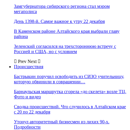
Замгубернатора сибирского региона стал мэром
мегаполиса
День 1398-й. Самое важное к утру 22 декабря
В Каменском районе Алтайского края выбрали главу
района
Зеленский согласился на трехстороннюю встречу с
Россией и США, но с условием
Prev
Next
Происшествия
Бастрыкин поручил освободить из СИЗО учительницу,
которую обвинили в совращении…
Барнаульская маршрутка сгорела «до скелета» возле ТЦ.
Фото и видео
Сводка происшествий. Что случилось в Алтайском крае
с 20 по 22 декабря
Утонул авторитетный бизнесмен из лихих 90-х.
Подробности