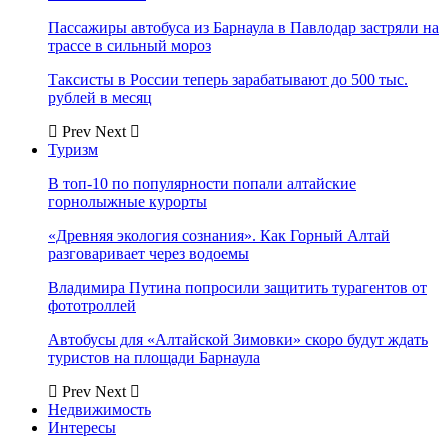
Пассажиры автобуса из Барнаула в Павлодар застряли на
трассе в сильный мороз
Таксисты в России теперь зарабатывают до 500 тыс.
рублей в месяц
Prev
Next
Туризм
В топ-10 по популярности попали алтайские
горнолыжные курорты
«Древняя экология сознания». Как Горный Алтай
разговаривает через водоемы
Владимира Путина попросили защитить турагентов от
фототроллей
Автобусы для «Алтайской Зимовки» скоро будут ждать
туристов на площади Барнаула
Prev
Next
Недвижимость
Интересы