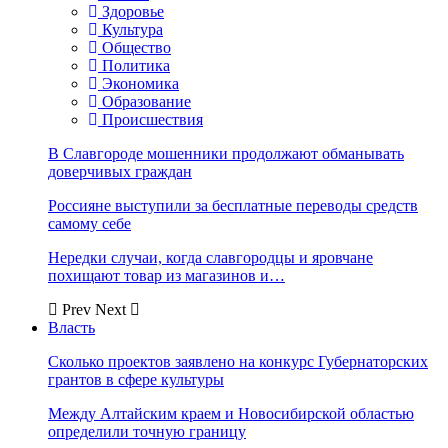
Здоровье
Культура
Общество
Политика
Экономика
Образование
Происшествия
В Славгороде мошенники продолжают обманывать
доверчивых граждан
Россияне выступили за бесплатные переводы средств
самому себе
Нередки случаи, когда славгородцы и яровчане
похищают товар из магазинов и…
Prev
Next
Власть
Сколько проектов заявлено на конкурс Губернаторских
грантов в сфере культуры
Между Алтайским краем и Новосибирской областью
определили точную границу