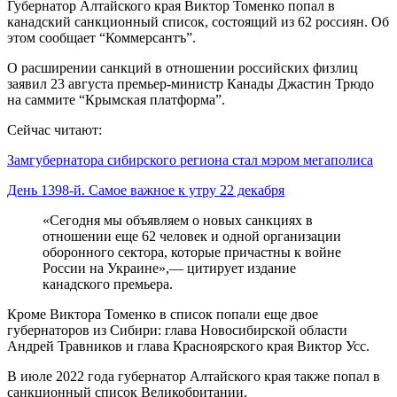
Губернатор Алтайского края Виктор Томенко попал в
канадский санкционный список, состоящий из 62 россиян. Об
этом сообщает “Коммерсантъ”.
О расширении санкций в отношении российских физлиц
заявил 23 августа премьер-министр Канады Джастин Трюдо
на саммите “Крымская платформа”.
Сейчас читают:
Замгубернатора сибирского региона стал мэром мегаполиса
День 1398-й. Самое важное к утру 22 декабря
«Сегодня мы объявляем о новых санкциях в
отношении еще 62 человек и одной организации
оборонного сектора, которые причастны к войне
России на Украине»,— цитирует издание
канадского премьера.
Кроме Виктора Томенко в список попали еще двое
губернаторов из Сибири: глава Новосибирской области
Андрей Травников и глава Красноярского края Виктор Усс.
В июле 2022 года губернатор Алтайского края также попал в
санкционный список Великобритании.