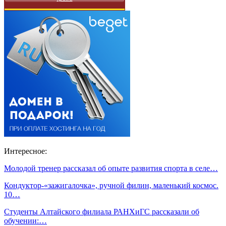
Интересное:
Молодой тренер рассказал об опыте развития спорта в селе…
Кондуктор-«зажигалочка», ручной филин, маленький космос.
10…
Студенты Алтайского филиала РАНХиГС рассказали об
обучении:…