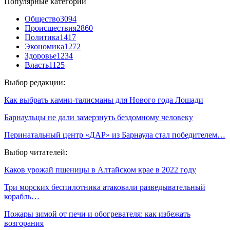
Популярные категории
Общество
3094
Происшествия
2860
Политика
1417
Экономика
1272
Здоровье
1234
Власть
1125
Выбор редакции:
Как выбрать камни-талисманы для Нового года Лошади
Барнаульцы не дали замерзнуть бездомному человеку
Перинатальный центр «ДАР» из Барнаула стал победителем…
Выбор читателей:
Каков урожай пшеницы в Алтайском крае в 2022 году
Три морских беспилотника атаковали разведывательный
корабль…
Пожары зимой от печи и обогревателя: как избежать
возгорания