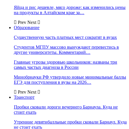
Яйца и рис дешевле, мясо дороже: как изменились цены
на продукты в Алтайском крае за…
Prev
Next
Образование
Существенную часть платных мест сократят в вузах
Студентов МГПУ массово вынуждают перевестись в
другие университеты. Комментарий…
Главные угрозы здоровью школьников: названы три
самых частых диагноза в России
Минобрнауки РФ утвердило новые минимальные баллы
ЕГЭ для поступления в вузы на 2026…
Prev
Next
Транспорт
Пробки сковали дороги вечернего Барнаула. Куда не
стоит ехать
Утренние девятибалльные пробки сковали Барнаул. Куда
не стоит ехать