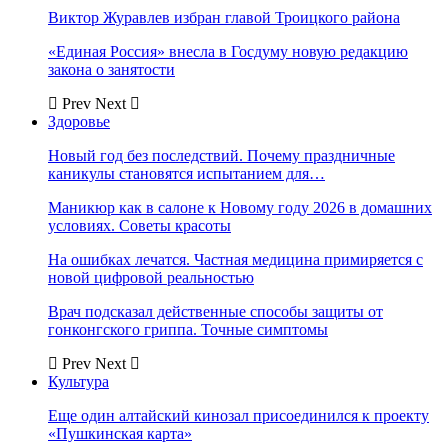
Виктор Журавлев избран главой Троицкого района
«Единая Россия» внесла в Госдуму новую редакцию
закона о занятости
Prev
Next
Здоровье
Новый год без последствий. Почему праздничные
каникулы становятся испытанием для…
Маникюр как в салоне к Новому году 2026 в домашних
условиях. Советы красоты
На ошибках лечатся. Частная медицина примиряется с
новой цифровой реальностью
Врач подсказал действенные способы защиты от
гонконгского гриппа. Точные симптомы
Prev
Next
Культура
Еще один алтайский кинозал присоединился к проекту
«Пушкинская карта»