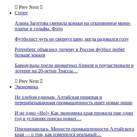
Prev
Next
Спорт
Алина Загитова сменила коньки на откровенное мини-
платье и гольфы. Фото
Футболист чуть не свернул шею, когда радовался голу
Ротенберг объяснил, почему в России футбол любят
больше хоккея
Барнаульцы поели ароматных блинов и поучаствовали в
лотерее на 20-летии Трассы…
Prev
Next
Экономика
Не хлебом единым. Алтайская пищевая и
перерабатывающая промышленность ищет новые ниши
И не одно «Но!» Как экономика края прожила еще один
год в условиях поиска новых…
Прихорошилась. Министр промышленности Алтайского
края — о том, как изменился реальный…