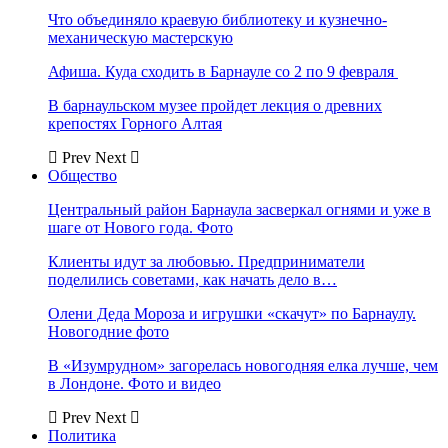
Что объединяло краевую библиотеку и кузнечно-
механическую мастерскую
Афиша. Куда сходить в Барнауле со 2 по 9 февраля
В барнаульском музее пройдет лекция о древних
крепостях Горного Алтая
Prev
Next
Общество
Центральный район Барнаула засверкал огнями и уже в
шаге от Нового года. Фото
Клиенты идут за любовью. Предприниматели
поделились советами, как начать дело в…
Олени Деда Мороза и игрушки «скачут» по Барнаулу.
Новогодние фото
В «Изумрудном» загорелась новогодняя елка лучше, чем
в Лондоне. Фото и видео
Prev
Next
Политика