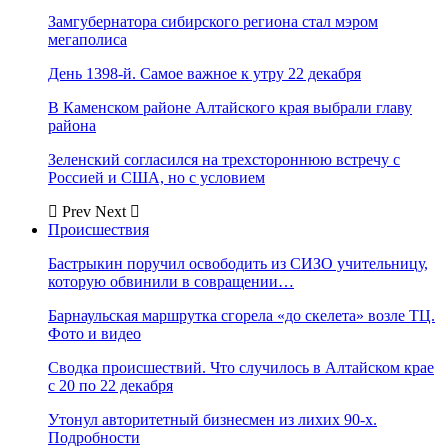
Замгубернатора сибирского региона стал мэром
мегаполиса
День 1398-й. Самое важное к утру 22 декабря
В Каменском районе Алтайского края выбрали главу
района
Зеленский согласился на трехстороннюю встречу с
Россией и США, но с условием
Prev
Next
Происшествия
Бастрыкин поручил освободить из СИЗО учительницу,
которую обвинили в совращении…
Барнаульская маршрутка сгорела «до скелета» возле ТЦ.
Фото и видео
Сводка происшествий. Что случилось в Алтайском крае
с 20 по 22 декабря
Утонул авторитетный бизнесмен из лихих 90-х.
Подробности