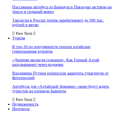
Пассажиры автобуса из Барнаула в Павлодар застряли на
трассе в сильный мороз
Таксисты в России теперь зарабатывают до 500 тыс.
рублей в месяц
Prev
Next
Туризм
В топ-10 по популярности попали алтайские
горнолыжные курорты
«Древняя экология сознания». Как Горный Алтай
разговаривает через водоемы
Владимира Путина попросили защитить турагентов от
фототроллей
Автобусы для «Алтайской Зимовки» скоро будут ждать
туристов на площади Барнаула
Prev
Next
Недвижимость
Интересы