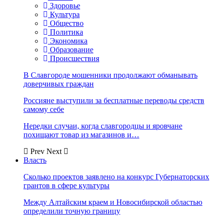
Здоровье
Культура
Общество
Политика
Экономика
Образование
Происшествия
В Славгороде мошенники продолжают обманывать
доверчивых граждан
Россияне выступили за бесплатные переводы средств
самому себе
Нередки случаи, когда славгородцы и яровчане
похищают товар из магазинов и…
Prev
Next
Власть
Сколько проектов заявлено на конкурс Губернаторских
грантов в сфере культуры
Между Алтайским краем и Новосибирской областью
определили точную границу