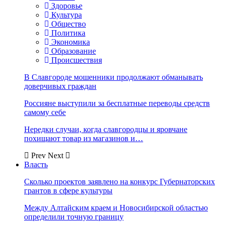
Здоровье
Культура
Общество
Политика
Экономика
Образование
Происшествия
В Славгороде мошенники продолжают обманывать
доверчивых граждан
Россияне выступили за бесплатные переводы средств
самому себе
Нередки случаи, когда славгородцы и яровчане
похищают товар из магазинов и…
Prev
Next
Власть
Сколько проектов заявлено на конкурс Губернаторских
грантов в сфере культуры
Между Алтайским краем и Новосибирской областью
определили точную границу