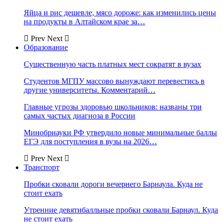
Яйца и рис дешевле, мясо дороже: как изменились цены
на продукты в Алтайском крае за…
Prev
Next
Образование
Существенную часть платных мест сократят в вузах
Студентов МГПУ массово вынуждают перевестись в
другие университеты. Комментарий…
Главные угрозы здоровью школьников: названы три
самых частых диагноза в России
Минобрнауки РФ утвердило новые минимальные баллы
ЕГЭ для поступления в вузы на 2026…
Prev
Next
Транспорт
Пробки сковали дороги вечернего Барнаула. Куда не
стоит ехать
Утренние девятибалльные пробки сковали Барнаул. Куда
не стоит ехать