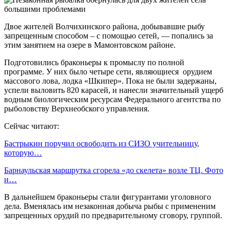
Двое жителей Волчихинского района, добывавшие рыбу
запрещенным способом – с помощью сетей, — попались за
этим занятием на озере в Мамонтовском районе.
Подготовились браконьеры к промыслу по полной
программе. У них было четыре сети, являющиеся орудием
массового лова, лодка «Шкипер». Пока не были задержаны,
успели выловить 820 карасей, и нанесли значительный ущерб
водным биологическим ресурсам Федерального агентства по
рыболовству Верхнеобского управления.
Сейчас читают:
Бастрыкин поручил освободить из СИЗО учительницу,
которую…
Барнаульская маршрутка сгорела «до скелета» возле ТЦ. Фото
и…
В дальнейшем браконьеры стали фигурантами уголовного
дела. Вменялась им незаконная добыча рыбы с примененим
запрещенных орудий по предварительному сговору, группой.