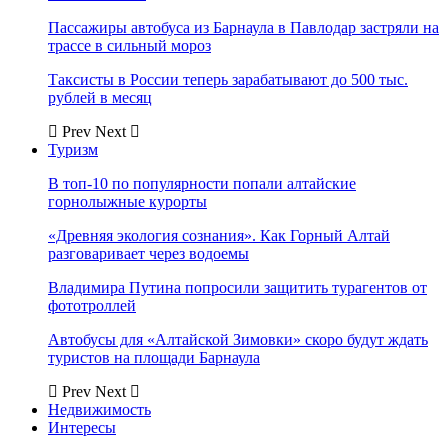
Пассажиры автобуса из Барнаула в Павлодар застряли на
трассе в сильный мороз
Таксисты в России теперь зарабатывают до 500 тыс.
рублей в месяц
Prev
Next
Туризм
В топ-10 по популярности попали алтайские
горнолыжные курорты
«Древняя экология сознания». Как Горный Алтай
разговаривает через водоемы
Владимира Путина попросили защитить турагентов от
фототроллей
Автобусы для «Алтайской Зимовки» скоро будут ждать
туристов на площади Барнаула
Prev
Next
Недвижимость
Интересы