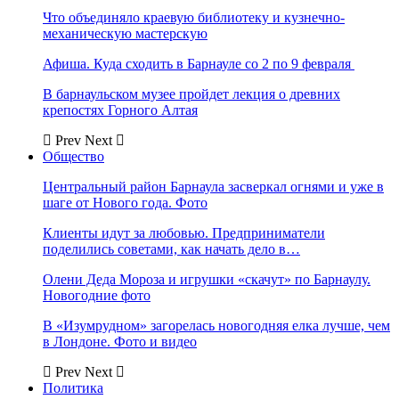
Что объединяло краевую библиотеку и кузнечно-
механическую мастерскую
Афиша. Куда сходить в Барнауле со 2 по 9 февраля
В барнаульском музее пройдет лекция о древних
крепостях Горного Алтая
Prev
Next
Общество
Центральный район Барнаула засверкал огнями и уже в
шаге от Нового года. Фото
Клиенты идут за любовью. Предприниматели
поделились советами, как начать дело в…
Олени Деда Мороза и игрушки «скачут» по Барнаулу.
Новогодние фото
В «Изумрудном» загорелась новогодняя елка лучше, чем
в Лондоне. Фото и видео
Prev
Next
Политика