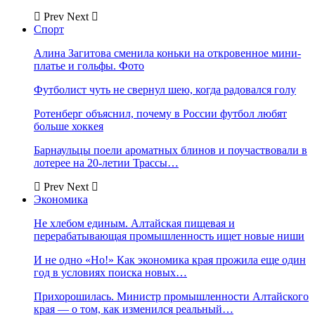
Prev
Next
Спорт
Алина Загитова сменила коньки на откровенное мини-
платье и гольфы. Фото
Футболист чуть не свернул шею, когда радовался голу
Ротенберг объяснил, почему в России футбол любят
больше хоккея
Барнаульцы поели ароматных блинов и поучаствовали в
лотерее на 20-летии Трассы…
Prev
Next
Экономика
Не хлебом единым. Алтайская пищевая и
перерабатывающая промышленность ищет новые ниши
И не одно «Но!» Как экономика края прожила еще один
год в условиях поиска новых…
Прихорошилась. Министр промышленности Алтайского
края — о том, как изменился реальный…