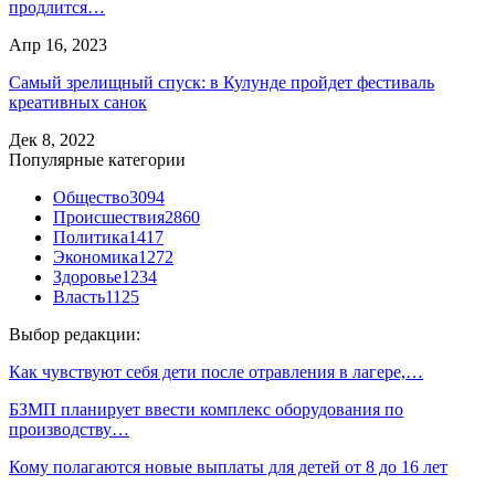
продлится…
Апр 16, 2023
Самый зрелищный спуск: в Кулунде пройдет фестиваль
креативных санок
Дек 8, 2022
Популярные категории
Общество
3094
Происшествия
2860
Политика
1417
Экономика
1272
Здоровье
1234
Власть
1125
Выбор редакции:
Как чувствуют себя дети после отравления в лагере,…
БЗМП планирует ввести комплекс оборудования по
производству…
Кому полагаются новые выплаты для детей от 8 до 16 лет