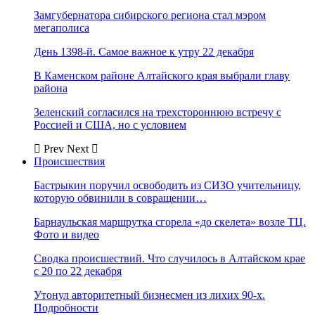
Замгубернатора сибирского региона стал мэром
мегаполиса
День 1398-й. Самое важное к утру 22 декабря
В Каменском районе Алтайского края выбрали главу
района
Зеленский согласился на трехстороннюю встречу с
Россией и США, но с условием
Prev
Next
Происшествия
Бастрыкин поручил освободить из СИЗО учительницу,
которую обвинили в совращении…
Барнаульская маршрутка сгорела «до скелета» возле ТЦ.
Фото и видео
Сводка происшествий. Что случилось в Алтайском крае
с 20 по 22 декабря
Утонул авторитетный бизнесмен из лихих 90-х.
Подробности