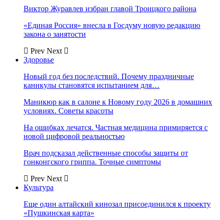
Виктор Журавлев избран главой Троицкого района
«Единая Россия» внесла в Госдуму новую редакцию
закона о занятости
Prev
Next
Здоровье
Новый год без последствий. Почему праздничные
каникулы становятся испытанием для…
Маникюр как в салоне к Новому году 2026 в домашних
условиях. Советы красоты
На ошибках лечатся. Частная медицина примиряется с
новой цифровой реальностью
Врач подсказал действенные способы защиты от
гонконгского гриппа. Точные симптомы
Prev
Next
Культура
Еще один алтайский кинозал присоединился к проекту
«Пушкинская карта»