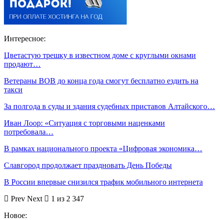
Интересное:
Цветастую трешку в известном доме с круглыми окнами
продают…
Ветераны ВОВ до конца года смогут бесплатно ездить на
такси
За полгода в суды и здания судебных приставов Алтайского…
Иван Лоор: «Ситуация с торговыми наценками
потребовала…
В рамках национального проекта «Цифровая экономика…
Славгород продолжает праздновать День Победы
В России впервые снизился трафик мобильного интернета
Prev
Next
1 из 2 347
Новое: