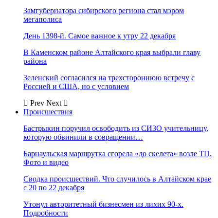
Замгубернатора сибирского региона стал мэром
мегаполиса
День 1398-й. Самое важное к утру 22 декабря
В Каменском районе Алтайского края выбрали главу
района
Зеленский согласился на трехстороннюю встречу с
Россией и США, но с условием
Prev
Next
Происшествия
Бастрыкин поручил освободить из СИЗО учительницу,
которую обвинили в совращении…
Барнаульская маршрутка сгорела «до скелета» возле ТЦ.
Фото и видео
Сводка происшествий. Что случилось в Алтайском крае
с 20 по 22 декабря
Утонул авторитетный бизнесмен из лихих 90-х.
Подробности