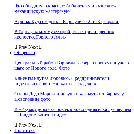
Что объединяло краевую библиотеку и кузнечно-
механическую мастерскую
Афиша. Куда сходить в Барнауле со 2 по 9 февраля
В барнаульском музее пройдет лекция о древних
крепостях Горного Алтая
Prev
Next
Общество
Центральный район Барнаула засверкал огнями и уже в
шаге от Нового года. Фото
Клиенты идут за любовью. Предприниматели
поделились советами, как начать дело в…
Олени Деда Мороза и игрушки «скачут» по Барнаулу.
Новогодние фото
В «Изумрудном» загорелась новогодняя елка лучше, чем
в Лондоне. Фото и видео
Prev
Next
Политика