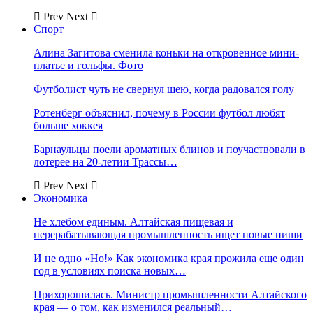
Prev
Next
Спорт
Алина Загитова сменила коньки на откровенное мини-
платье и гольфы. Фото
Футболист чуть не свернул шею, когда радовался голу
Ротенберг объяснил, почему в России футбол любят
больше хоккея
Барнаульцы поели ароматных блинов и поучаствовали в
лотерее на 20-летии Трассы…
Prev
Next
Экономика
Не хлебом единым. Алтайская пищевая и
перерабатывающая промышленность ищет новые ниши
И не одно «Но!» Как экономика края прожила еще один
год в условиях поиска новых…
Прихорошилась. Министр промышленности Алтайского
края — о том, как изменился реальный…