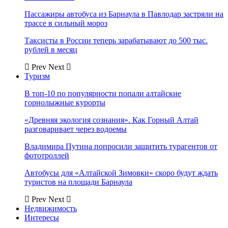
Пассажиры автобуса из Барнаула в Павлодар застряли на
трассе в сильный мороз
Таксисты в России теперь зарабатывают до 500 тыс.
рублей в месяц
Prev
Next
Туризм
В топ-10 по популярности попали алтайские
горнолыжные курорты
«Древняя экология сознания». Как Горный Алтай
разговаривает через водоемы
Владимира Путина попросили защитить турагентов от
фототроллей
Автобусы для «Алтайской Зимовки» скоро будут ждать
туристов на площади Барнаула
Prev
Next
Недвижимость
Интересы