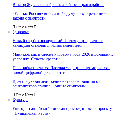
Виктор Журавлев избран главой Троицкого района
«Единая Россия» внесла в Госдуму новую редакцию
закона о занятости
Prev
Next
Здоровье
Новый год без последствий. Почему праздничные
каникулы становятся испытанием для…
Маникюр как в салоне к Новому году 2026 в домашних
условиях. Советы красоты
На ошибках лечатся. Частная медицина примиряется с
новой цифровой реальностью
Врач подсказал действенные способы защиты от
гонконгского гриппа. Точные симптомы
Prev
Next
Культура
Еще один алтайский кинозал присоединился к проекту
«Пушкинская карта»