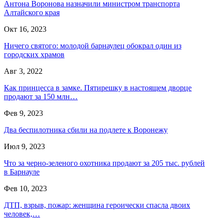
Антона Воронова назначили министром транспорта
Алтайского края
Окт 16, 2023
Ничего святого: молодой барнаулец обокрал один из
городских храмов
Авг 3, 2022
Как принцесса в замке. Пятирешку в настоящем дворце
продают за 150 млн…
Фев 9, 2023
Два беспилотника сбили на подлете к Воронежу
Июл 9, 2023
Что за черно-зеленого охотника продают за 205 тыс. рублей
в Барнауле
Фев 10, 2023
ДТП, взрыв, пожар: женщина героически спасла двоих
человек,…