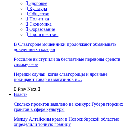
Здоровье
Культура
Общество
Политика
Экономика
Образование
Происшествия
В Славгороде мошенники продолжают обманывать
доверчивых граждан
Россияне выступили за бесплатные переводы средств
самому себе
Нередки случаи, когда славгородцы и яровчане
похищают товар из магазинов и…
Prev
Next
Власть
Сколько проектов заявлено на конкурс Губернаторских
грантов в сфере культуры
Между Алтайским краем и Новосибирской областью
определили точную границу