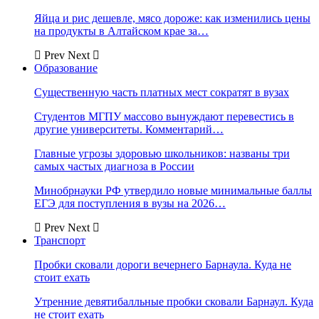
Яйца и рис дешевле, мясо дороже: как изменились цены
на продукты в Алтайском крае за…
Prev
Next
Образование
Существенную часть платных мест сократят в вузах
Студентов МГПУ массово вынуждают перевестись в
другие университеты. Комментарий…
Главные угрозы здоровью школьников: названы три
самых частых диагноза в России
Минобрнауки РФ утвердило новые минимальные баллы
ЕГЭ для поступления в вузы на 2026…
Prev
Next
Транспорт
Пробки сковали дороги вечернего Барнаула. Куда не
стоит ехать
Утренние девятибалльные пробки сковали Барнаул. Куда
не стоит ехать