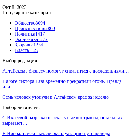
Окт 8, 2023
Популярные категории
Общество
3094
Происшествия
2860
Политика
1417
Экономика
1272
Здоровье
1234
Власть
1125
Выбор редакции:
Алтайскому бизнесу помогут справиться с последствиями…
На юге сектора Газа временно прекратили огонь. Правда
или…
Семь человек утонули в Алтайском крае за неделю
Выбор читателей:
С Ивлеевой разрывают рекламные контракты, остальных
вырезают…
В Новоалтайске начали эксплуатацию путепровода