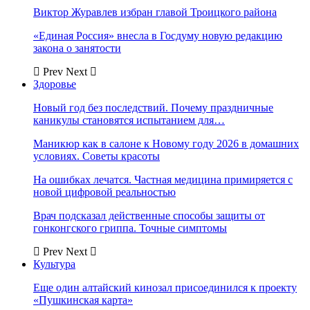
Виктор Журавлев избран главой Троицкого района
«Единая Россия» внесла в Госдуму новую редакцию
закона о занятости
Prev
Next
Здоровье
Новый год без последствий. Почему праздничные
каникулы становятся испытанием для…
Маникюр как в салоне к Новому году 2026 в домашних
условиях. Советы красоты
На ошибках лечатся. Частная медицина примиряется с
новой цифровой реальностью
Врач подсказал действенные способы защиты от
гонконгского гриппа. Точные симптомы
Prev
Next
Культура
Еще один алтайский кинозал присоединился к проекту
«Пушкинская карта»