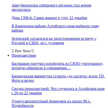
Замгубернатора сибирского региона стал мэром
мегаполиса
День 1398-й. Самое важное к утру 22 декабря
В Каменском районе Алтайского края выбрали главу
района
Зеленский согласился на трехстороннюю встречу с
Россией и США, но с условием
Prev
Next
Происшествия
Бастрыкин поручил освободить из СИЗО учительницу,
которую обвинили в совращении…
Барнаульская маршрутка сгорела «до скелета» возле ТЦ.
Фото и видео
Сводка происшествий. Что случилось в Алтайском крае
с 20 по 22 декабря
Утонул авторитетный бизнесмен из лихих 90-х.
Подробности