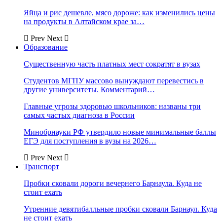
Яйца и рис дешевле, мясо дороже: как изменились цены
на продукты в Алтайском крае за…
Prev
Next
Образование
Существенную часть платных мест сократят в вузах
Студентов МГПУ массово вынуждают перевестись в
другие университеты. Комментарий…
Главные угрозы здоровью школьников: названы три
самых частых диагноза в России
Минобрнауки РФ утвердило новые минимальные баллы
ЕГЭ для поступления в вузы на 2026…
Prev
Next
Транспорт
Пробки сковали дороги вечернего Барнаула. Куда не
стоит ехать
Утренние девятибалльные пробки сковали Барнаул. Куда
не стоит ехать