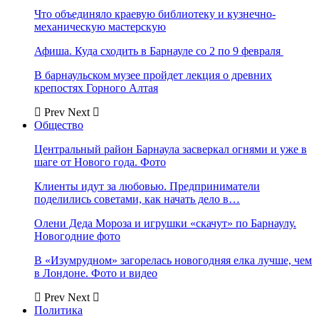
Что объединяло краевую библиотеку и кузнечно-
механическую мастерскую
Афиша. Куда сходить в Барнауле со 2 по 9 февраля
В барнаульском музее пройдет лекция о древних
крепостях Горного Алтая
Prev
Next
Общество
Центральный район Барнаула засверкал огнями и уже в
шаге от Нового года. Фото
Клиенты идут за любовью. Предприниматели
поделились советами, как начать дело в…
Олени Деда Мороза и игрушки «скачут» по Барнаулу.
Новогодние фото
В «Изумрудном» загорелась новогодняя елка лучше, чем
в Лондоне. Фото и видео
Prev
Next
Политика