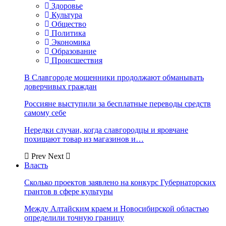
Здоровье
Культура
Общество
Политика
Экономика
Образование
Происшествия
В Славгороде мошенники продолжают обманывать
доверчивых граждан
Россияне выступили за бесплатные переводы средств
самому себе
Нередки случаи, когда славгородцы и яровчане
похищают товар из магазинов и…
Prev
Next
Власть
Сколько проектов заявлено на конкурс Губернаторских
грантов в сфере культуры
Между Алтайским краем и Новосибирской областью
определили точную границу