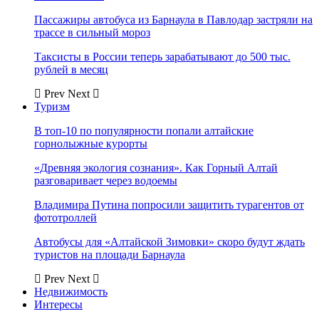
Пассажиры автобуса из Барнаула в Павлодар застряли на
трассе в сильный мороз
Таксисты в России теперь зарабатывают до 500 тыс.
рублей в месяц
Prev
Next
Туризм
В топ-10 по популярности попали алтайские
горнолыжные курорты
«Древняя экология сознания». Как Горный Алтай
разговаривает через водоемы
Владимира Путина попросили защитить турагентов от
фототроллей
Автобусы для «Алтайской Зимовки» скоро будут ждать
туристов на площади Барнаула
Prev
Next
Недвижимость
Интересы