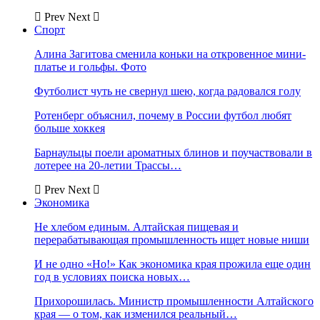
Prev
Next
Спорт
Алина Загитова сменила коньки на откровенное мини-
платье и гольфы. Фото
Футболист чуть не свернул шею, когда радовался голу
Ротенберг объяснил, почему в России футбол любят
больше хоккея
Барнаульцы поели ароматных блинов и поучаствовали в
лотерее на 20-летии Трассы…
Prev
Next
Экономика
Не хлебом единым. Алтайская пищевая и
перерабатывающая промышленность ищет новые ниши
И не одно «Но!» Как экономика края прожила еще один
год в условиях поиска новых…
Прихорошилась. Министр промышленности Алтайского
края — о том, как изменился реальный…