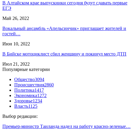
В Алтайском крае выпускники сегодня будут сдавать первые
ЕГЭ
Май 26, 2022
Вокальный ансамбль «Апельсинчик» приглашает жителей и
гостей…
Июн 10, 2022
В Бийске мотоциклист сбил женщину и покинул место ДТП
Июл 21, 2022
Популярные категории
Общество
3094
Происшествия
2860
Политика
1417
Экономика
1272
Здоровье
1234
Власть
1125
Выбор редакции:
Премьер-министр Таиланда надел на работу красно-зеленые…