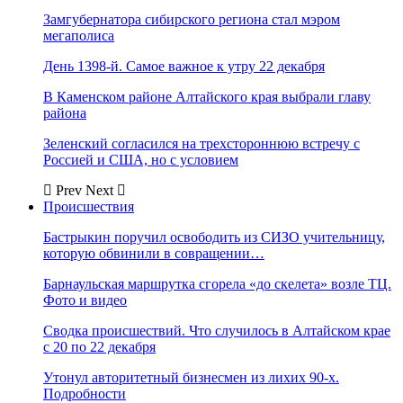
Замгубернатора сибирского региона стал мэром
мегаполиса
День 1398-й. Самое важное к утру 22 декабря
В Каменском районе Алтайского края выбрали главу
района
Зеленский согласился на трехстороннюю встречу с
Россией и США, но с условием
Prev
Next
Происшествия
Бастрыкин поручил освободить из СИЗО учительницу,
которую обвинили в совращении…
Барнаульская маршрутка сгорела «до скелета» возле ТЦ.
Фото и видео
Сводка происшествий. Что случилось в Алтайском крае
с 20 по 22 декабря
Утонул авторитетный бизнесмен из лихих 90-х.
Подробности