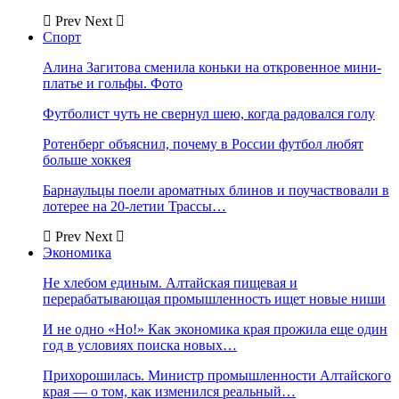
Prev
Next
Спорт
Алина Загитова сменила коньки на откровенное мини-
платье и гольфы. Фото
Футболист чуть не свернул шею, когда радовался голу
Ротенберг объяснил, почему в России футбол любят
больше хоккея
Барнаульцы поели ароматных блинов и поучаствовали в
лотерее на 20-летии Трассы…
Prev
Next
Экономика
Не хлебом единым. Алтайская пищевая и
перерабатывающая промышленность ищет новые ниши
И не одно «Но!» Как экономика края прожила еще один
год в условиях поиска новых…
Прихорошилась. Министр промышленности Алтайского
края — о том, как изменился реальный…