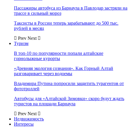
Пассажиры автобуса из Барнаула в Павлодар застряли на
трассе в сильный мороз
Таксисты в России теперь зарабатывают до 500 тыс.
рублей в месяц
Prev
Next
Туризм
В топ-10 по популярности попали алтайские
горнолыжные курорты
«Древняя экология сознания». Как Горный Алтай
разговаривает через водоемы
Владимира Путина попросили защитить турагентов от
фототроллей
Автобусы для «Алтайской Зимовки» скоро будут ждать
туристов на площади Барнаула
Prev
Next
Недвижимость
Интересы