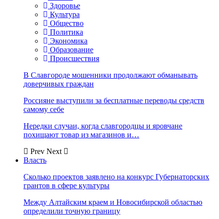
Здоровье
Культура
Общество
Политика
Экономика
Образование
Происшествия
В Славгороде мошенники продолжают обманывать
доверчивых граждан
Россияне выступили за бесплатные переводы средств
самому себе
Нередки случаи, когда славгородцы и яровчане
похищают товар из магазинов и…
Prev
Next
Власть
Сколько проектов заявлено на конкурс Губернаторских
грантов в сфере культуры
Между Алтайским краем и Новосибирской областью
определили точную границу