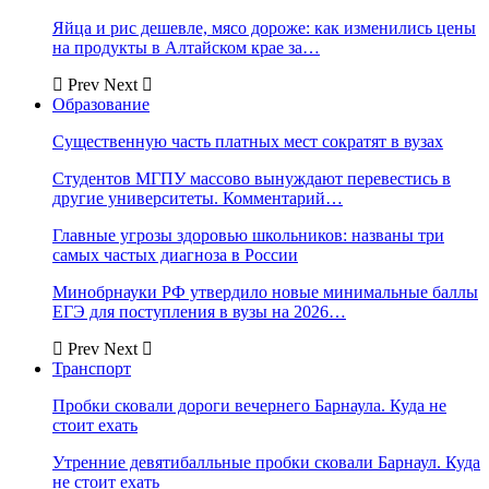
Яйца и рис дешевле, мясо дороже: как изменились цены
на продукты в Алтайском крае за…
Prev
Next
Образование
Существенную часть платных мест сократят в вузах
Студентов МГПУ массово вынуждают перевестись в
другие университеты. Комментарий…
Главные угрозы здоровью школьников: названы три
самых частых диагноза в России
Минобрнауки РФ утвердило новые минимальные баллы
ЕГЭ для поступления в вузы на 2026…
Prev
Next
Транспорт
Пробки сковали дороги вечернего Барнаула. Куда не
стоит ехать
Утренние девятибалльные пробки сковали Барнаул. Куда
не стоит ехать