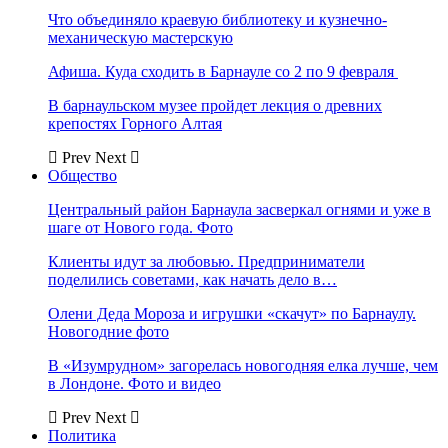
Что объединяло краевую библиотеку и кузнечно-
механическую мастерскую
Афиша. Куда сходить в Барнауле со 2 по 9 февраля
В барнаульском музее пройдет лекция о древних
крепостях Горного Алтая
Prev
Next
Общество
Центральный район Барнаула засверкал огнями и уже в
шаге от Нового года. Фото
Клиенты идут за любовью. Предприниматели
поделились советами, как начать дело в…
Олени Деда Мороза и игрушки «скачут» по Барнаулу.
Новогодние фото
В «Изумрудном» загорелась новогодняя елка лучше, чем
в Лондоне. Фото и видео
Prev
Next
Политика