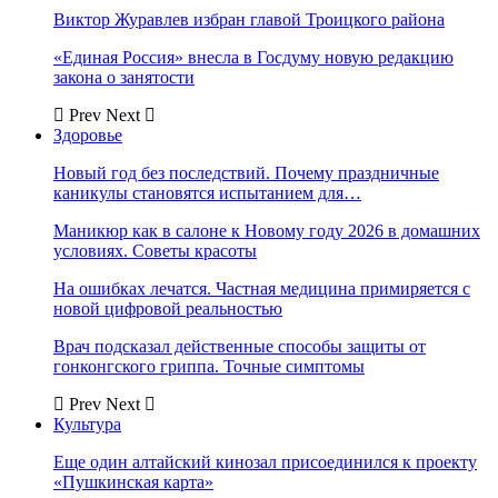
Виктор Журавлев избран главой Троицкого района
«Единая Россия» внесла в Госдуму новую редакцию
закона о занятости
Prev
Next
Здоровье
Новый год без последствий. Почему праздничные
каникулы становятся испытанием для…
Маникюр как в салоне к Новому году 2026 в домашних
условиях. Советы красоты
На ошибках лечатся. Частная медицина примиряется с
новой цифровой реальностью
Врач подсказал действенные способы защиты от
гонконгского гриппа. Точные симптомы
Prev
Next
Культура
Еще один алтайский кинозал присоединился к проекту
«Пушкинская карта»