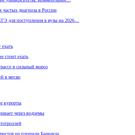
 частых диагноза в России
ГЭ для поступления в вузы на 2026…
 ехать
е стоит ехать
трассе в сильный мороз
ей в месяц
ые курорты
ривает через водоемы
ототроллей
ристов на площади Барнаула