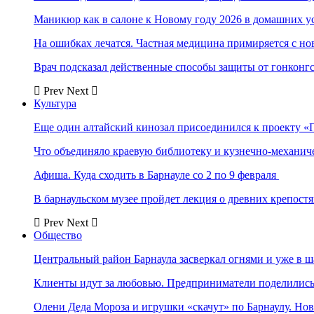
Маникюр как в салоне к Новому году 2026 в домашних у
На ошибках лечатся. Частная медицина примиряется с н
Врач подсказал действенные способы защиты от гонконг
Prev
Next
Культура
Еще один алтайский кинозал присоединился к проекту «
Что объединяло краевую библиотеку и кузнечно-механи
Афиша. Куда сходить в Барнауле со 2 по 9 февраля
В барнаульском музее пройдет лекция о древних крепост
Prev
Next
Общество
Центральный район Барнаула засверкал огнями и уже в ш
Клиенты идут за любовью. Предприниматели поделились 
Олени Деда Мороза и игрушки «скачут» по Барнаулу. Но