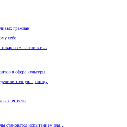
чивых граждан
ому себе
 товар из магазинов и…
антов в сфере культуры
еделили точную границу
а о занятости
улы становятся испытанием для…