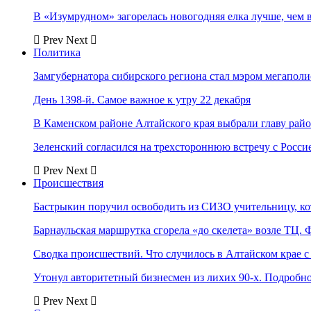
В «Изумрудном» загорелась новогодняя елка лучше, чем 
Prev
Next
Политика
Замгубернатора сибирского региона стал мэром мегаполи
День 1398-й. Самое важное к утру 22 декабря
В Каменском районе Алтайского края выбрали главу рай
Зеленский согласился на трехстороннюю встречу с Росси
Prev
Next
Происшествия
Бастрыкин поручил освободить из СИЗО учительницу, 
Барнаульская маршрутка сгорела «до скелета» возле ТЦ. 
Сводка происшествий. Что случилось в Алтайском крае с 
Утонул авторитетный бизнесмен из лихих 90-х. Подробн
Prev
Next