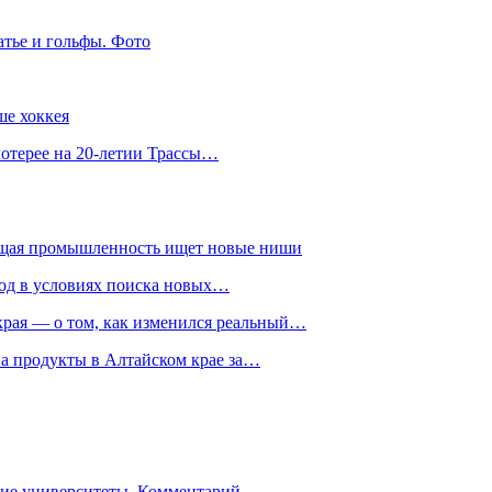
атье и гольфы. Фото
ше хоккея
лотерее на 20-летии Трассы…
ющая промышленность ищет новые ниши
год в условиях поиска новых…
рая — о том, как изменился реальный…
на продукты в Алтайском крае за…
гие университеты. Комментарий…