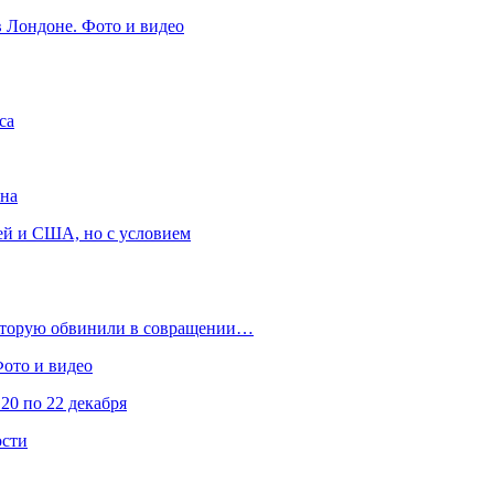
в Лондоне. Фото и видео
са
она
ей и США, но с условием
которую обвинили в совращении…
Фото и видео
20 по 22 декабря
ости