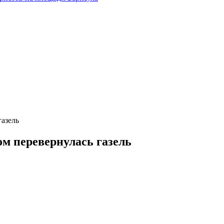
газель
ом перевернулась газель