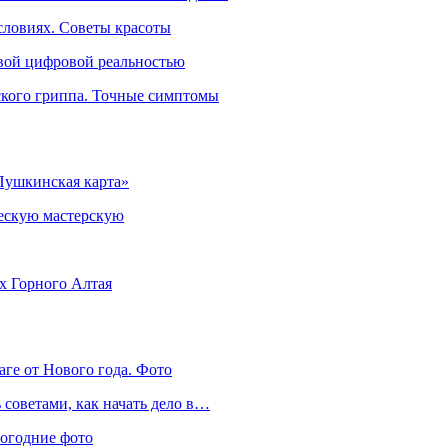
словиях. Советы красоты
овой цифровой реальностью
ского гриппа. Точные симптомы
Пушкинская карта»
ческую мастерскую
ях Горного Алтая
аге от Нового года. Фото
советами, как начать дело в…
вогодние фото