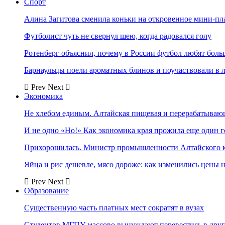
Спорт
Алина Загитова сменила коньки на откровенное мини-пл
Футболист чуть не свернул шею, когда радовался голу
Ротенберг объяснил, почему в России футбол любят боль
Барнаульцы поели ароматных блинов и поучаствовали в 
Prev
Next
Экономика
Не хлебом единым. Алтайская пищевая и перерабатыва
И не одно «Но!» Как экономика края прожила еще один 
Прихорошилась. Министр промышленности Алтайского к
Яйца и рис дешевле, мясо дороже: как изменились цены 
Prev
Next
Образование
Существенную часть платных мест сократят в вузах
Студентов МГПУ массово вынуждают перевестись в дру