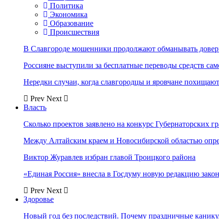
Политика
Экономика
Образование
Происшествия
В Славгороде мошенники продолжают обманывать довер
Россияне выступили за бесплатные переводы средств сам
Нередки случаи, когда славгородцы и яровчане похищают
Prev
Next
Власть
Сколько проектов заявлено на конкурс Губернаторских гр
Между Алтайским краем и Новосибирской областью опр
Виктор Журавлев избран главой Троицкого района
«Единая Россия» внесла в Госдуму новую редакцию закон
Prev
Next
Здоровье
Новый год без последствий. Почему праздничные каник