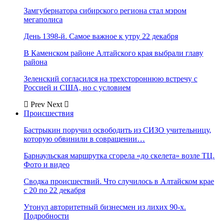
Замгубернатора сибирского региона стал мэром
мегаполиса
День 1398-й. Самое важное к утру 22 декабря
В Каменском районе Алтайского края выбрали главу
района
Зеленский согласился на трехстороннюю встречу с
Россией и США, но с условием
Prev
Next
Происшествия
Бастрыкин поручил освободить из СИЗО учительницу,
которую обвинили в совращении…
Барнаульская маршрутка сгорела «до скелета» возле ТЦ.
Фото и видео
Сводка происшествий. Что случилось в Алтайском крае
с 20 по 22 декабря
Утонул авторитетный бизнесмен из лихих 90-х.
Подробности