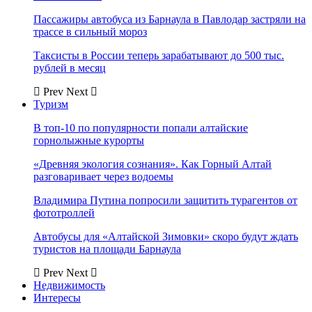
Пассажиры автобуса из Барнаула в Павлодар застряли на
трассе в сильный мороз
Таксисты в России теперь зарабатывают до 500 тыс.
рублей в месяц
Prev
Next
Туризм
В топ-10 по популярности попали алтайские
горнолыжные курорты
«Древняя экология сознания». Как Горный Алтай
разговаривает через водоемы
Владимира Путина попросили защитить турагентов от
фототроллей
Автобусы для «Алтайской Зимовки» скоро будут ждать
туристов на площади Барнаула
Prev
Next
Недвижимость
Интересы