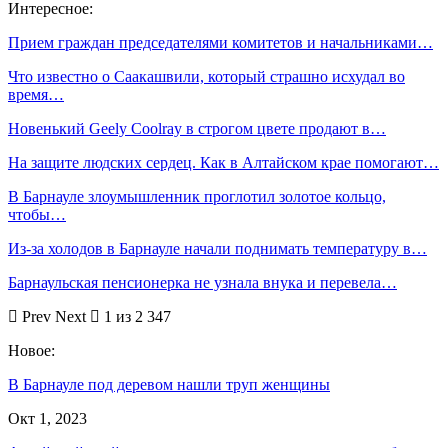
Интересное:
Прием граждан председателями комитетов и начальниками…
Что известно о Саакашвили, который страшно исхудал во
время…
Новенький Geely Coolray в строгом цвете продают в…
На защите людских сердец. Как в Алтайском крае помогают…
В Барнауле злоумышленник проглотил золотое кольцо,
чтобы…
Из-за холодов в Барнауле начали поднимать температуру в…
Барнаульская пенсионерка не узнала внука и перевела…
Prev
Next
1 из 2 347
Новое:
В Барнауле под деревом нашли труп женщины
Окт 1, 2023