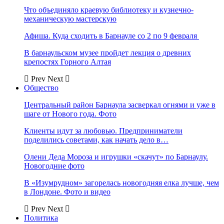
Что объединяло краевую библиотеку и кузнечно-
механическую мастерскую
Афиша. Куда сходить в Барнауле со 2 по 9 февраля
В барнаульском музее пройдет лекция о древних
крепостях Горного Алтая
Prev
Next
Общество
Центральный район Барнаула засверкал огнями и уже в
шаге от Нового года. Фото
Клиенты идут за любовью. Предприниматели
поделились советами, как начать дело в…
Олени Деда Мороза и игрушки «скачут» по Барнаулу.
Новогодние фото
В «Изумрудном» загорелась новогодняя елка лучше, чем
в Лондоне. Фото и видео
Prev
Next
Политика