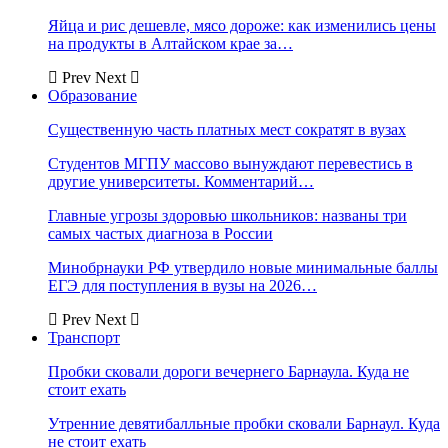
Яйца и рис дешевле, мясо дороже: как изменились цены
на продукты в Алтайском крае за…
Prev
Next
Образование
Существенную часть платных мест сократят в вузах
Студентов МГПУ массово вынуждают перевестись в
другие университеты. Комментарий…
Главные угрозы здоровью школьников: названы три
самых частых диагноза в России
Минобрнауки РФ утвердило новые минимальные баллы
ЕГЭ для поступления в вузы на 2026…
Prev
Next
Транспорт
Пробки сковали дороги вечернего Барнаула. Куда не
стоит ехать
Утренние девятибалльные пробки сковали Барнаул. Куда
не стоит ехать