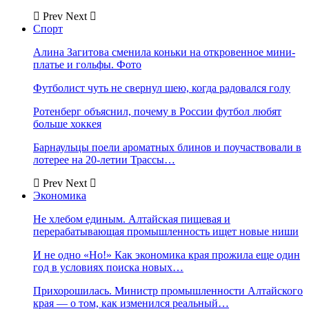
Prev
Next
Спорт
Алина Загитова сменила коньки на откровенное мини-
платье и гольфы. Фото
Футболист чуть не свернул шею, когда радовался голу
Ротенберг объяснил, почему в России футбол любят
больше хоккея
Барнаульцы поели ароматных блинов и поучаствовали в
лотерее на 20-летии Трассы…
Prev
Next
Экономика
Не хлебом единым. Алтайская пищевая и
перерабатывающая промышленность ищет новые ниши
И не одно «Но!» Как экономика края прожила еще один
год в условиях поиска новых…
Прихорошилась. Министр промышленности Алтайского
края — о том, как изменился реальный…