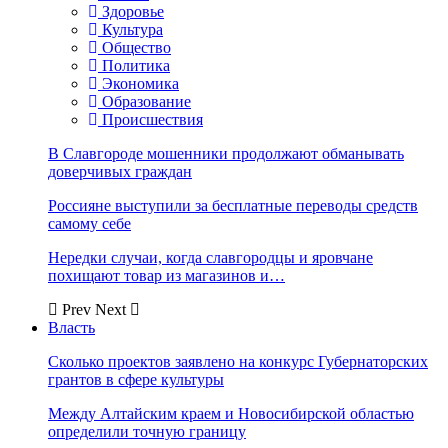
Здоровье
Культура
Общество
Политика
Экономика
Образование
Происшествия
В Славгороде мошенники продолжают обманывать
доверчивых граждан
Россияне выступили за бесплатные переводы средств
самому себе
Нередки случаи, когда славгородцы и яровчане
похищают товар из магазинов и…
Prev
Next
Власть
Сколько проектов заявлено на конкурс Губернаторских
грантов в сфере культуры
Между Алтайским краем и Новосибирской областью
определили точную границу