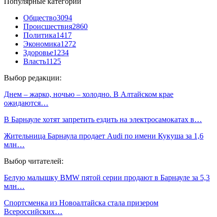
Популярные категории
Общество
3094
Происшествия
2860
Политика
1417
Экономика
1272
Здоровье
1234
Власть
1125
Выбор редакции:
Днем – жарко, ночью – холодно. В Алтайском крае
ожидаются…
В Барнауле хотят запретить ездить на электросамокатах в…
Жительница Барнаула продает Audi по имени Кукуша за 1,6
млн…
Выбор читателей:
Белую малышку BMW пятой серии продают в Барнауле за 5,3
млн…
Спортсменка из Новоалтайска стала призером
Всероссийских…