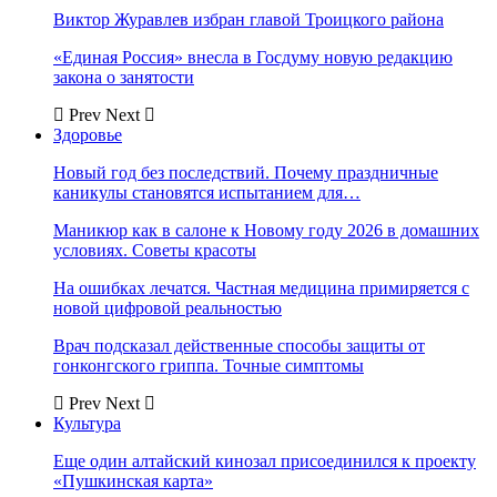
Виктор Журавлев избран главой Троицкого района
«Единая Россия» внесла в Госдуму новую редакцию
закона о занятости
Prev
Next
Здоровье
Новый год без последствий. Почему праздничные
каникулы становятся испытанием для…
Маникюр как в салоне к Новому году 2026 в домашних
условиях. Советы красоты
На ошибках лечатся. Частная медицина примиряется с
новой цифровой реальностью
Врач подсказал действенные способы защиты от
гонконгского гриппа. Точные симптомы
Prev
Next
Культура
Еще один алтайский кинозал присоединился к проекту
«Пушкинская карта»