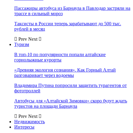
Пассажиры автобуса из Барнаула в Павлодар застряли на
трассе в сильный мороз
Таксисты в России теперь зарабатывают до 500 тыс.
рублей в месяц
Prev
Next
Туризм
В топ-10 по популярности попали алтайские
горнолыжные курорты
«Древняя экология сознания». Как Горный Алтай
разговаривает через водоемы
Владимира Путина попросили защитить турагентов от
фототроллей
Автобусы для «Алтайской Зимовки» скоро будут ждать
туристов на площади Барнаула
Prev
Next
Недвижимость
Интересы