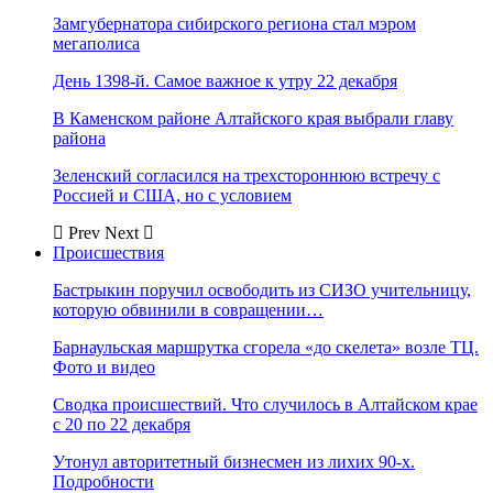
Замгубернатора сибирского региона стал мэром
мегаполиса
День 1398-й. Самое важное к утру 22 декабря
В Каменском районе Алтайского края выбрали главу
района
Зеленский согласился на трехстороннюю встречу с
Россией и США, но с условием
Prev
Next
Происшествия
Бастрыкин поручил освободить из СИЗО учительницу,
которую обвинили в совращении…
Барнаульская маршрутка сгорела «до скелета» возле ТЦ.
Фото и видео
Сводка происшествий. Что случилось в Алтайском крае
с 20 по 22 декабря
Утонул авторитетный бизнесмен из лихих 90-х.
Подробности