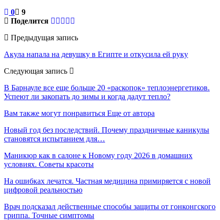
0
9
Поделится
Предыдущая запись
Акула напала на девушку в Египте и откусила ей руку
Следующая запись
В Барнауле все еще больше 20 «раскопок» теплоэнергетиков.
Успеют ли закопать до зимы и когда дадут тепло?
Вам также могут понравиться
Еще от автора
Новый год без последствий. Почему праздничные каникулы
становятся испытанием для…
Маникюр как в салоне к Новому году 2026 в домашних
условиях. Советы красоты
На ошибках лечатся. Частная медицина примиряется с новой
цифровой реальностью
Врач подсказал действенные способы защиты от гонконгского
гриппа. Точные симптомы