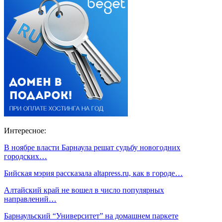
Интересное:
В ноябре власти Барнаула решат судьбу новогодних
городских…
Бийская мэрия рассказала altapress.ru, как в городе…
Алтайский край не вошел в число популярных
направлений…
Барнаульский “Университет” на домашнем паркете