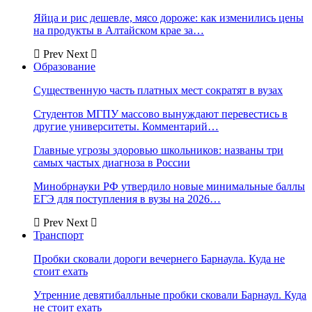
Яйца и рис дешевле, мясо дороже: как изменились цены
на продукты в Алтайском крае за…
Prev
Next
Образование
Существенную часть платных мест сократят в вузах
Студентов МГПУ массово вынуждают перевестись в
другие университеты. Комментарий…
Главные угрозы здоровью школьников: названы три
самых частых диагноза в России
Минобрнауки РФ утвердило новые минимальные баллы
ЕГЭ для поступления в вузы на 2026…
Prev
Next
Транспорт
Пробки сковали дороги вечернего Барнаула. Куда не
стоит ехать
Утренние девятибалльные пробки сковали Барнаул. Куда
не стоит ехать