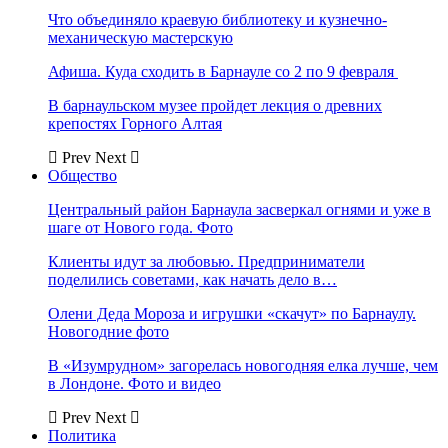
Что объединяло краевую библиотеку и кузнечно-
механическую мастерскую
Афиша. Куда сходить в Барнауле со 2 по 9 февраля
В барнаульском музее пройдет лекция о древних
крепостях Горного Алтая
Prev
Next
Общество
Центральный район Барнаула засверкал огнями и уже в
шаге от Нового года. Фото
Клиенты идут за любовью. Предприниматели
поделились советами, как начать дело в…
Олени Деда Мороза и игрушки «скачут» по Барнаулу.
Новогодние фото
В «Изумрудном» загорелась новогодняя елка лучше, чем
в Лондоне. Фото и видео
Prev
Next
Политика