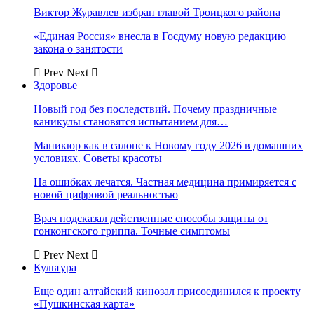
Виктор Журавлев избран главой Троицкого района
«Единая Россия» внесла в Госдуму новую редакцию
закона о занятости
Prev
Next
Здоровье
Новый год без последствий. Почему праздничные
каникулы становятся испытанием для…
Маникюр как в салоне к Новому году 2026 в домашних
условиях. Советы красоты
На ошибках лечатся. Частная медицина примиряется с
новой цифровой реальностью
Врач подсказал действенные способы защиты от
гонконгского гриппа. Точные симптомы
Prev
Next
Культура
Еще один алтайский кинозал присоединился к проекту
«Пушкинская карта»