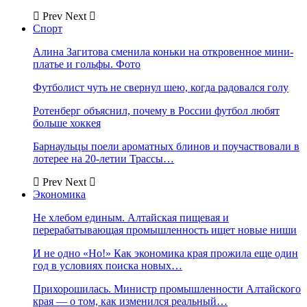
Prev
Next
Спорт
Алина Загитова сменила коньки на откровенное мини-
платье и гольфы. Фото
Футболист чуть не свернул шею, когда радовался голу
Ротенберг объяснил, почему в России футбол любят
больше хоккея
Барнаульцы поели ароматных блинов и поучаствовали в
лотерее на 20-летии Трассы…
Prev
Next
Экономика
Не хлебом единым. Алтайская пищевая и
перерабатывающая промышленность ищет новые ниши
И не одно «Но!» Как экономика края прожила еще один
год в условиях поиска новых…
Прихорошилась. Министр промышленности Алтайского
края — о том, как изменился реальный…