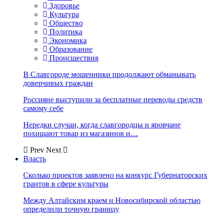
Здоровье
Культура
Общество
Политика
Экономика
Образование
Происшествия
В Славгороде мошенники продолжают обманывать
доверчивых граждан
Россияне выступили за бесплатные переводы средств
самому себе
Нередки случаи, когда славгородцы и яровчане
похищают товар из магазинов и…
Prev
Next
Власть
Сколько проектов заявлено на конкурс Губернаторских
грантов в сфере культуры
Между Алтайским краем и Новосибирской областью
определили точную границу