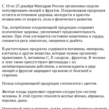
С 19 по 25 декабря Минздрав России организовал неделю
популяризации овощей и фруктов. Плодоовощная продукция
остается источником здоровья, молодости и красоты
независимо от возраста, пола и физического развития.
Так, потребление плодоовощной продукции сохраняет
психическое здоровье, увеличивает продолжительность
жизни. При этом улучшается состояние кишечника и сердца,
снижается риск онкологии, ожирения и диабета.
В растительных продуктах содержатся витамины, минералы,
клетчатка и другие вещества, которые нужны организму:
провитамин А, витамины С, Р, сахароза , фруктоза. В чесноке
и луке также присутствуют фитонциды с их
антибактериальным действием, а антиоксиданты в ряде
овощей и фруктов защищают организм от болезней и
старения.
Польза плодоовощной продукции соотносится с цветом.
Желтые плоды укрепляют сердечно-сосудистую систему
человека. К этой группе относятся желтые яблоки, абрикосы,
персики, дыни.
Оранжевый цвет в моркови, тыкве, манго и облепихе означает