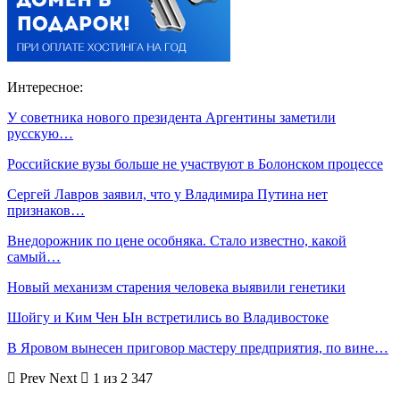
Интересное:
У советника нового президента Аргентины заметили
русскую…
Российские вузы больше не участвуют в Болонском процессе
Сергей Лавров заявил, что у Владимира Путина нет
признаков…
Внедорожник по цене особняка. Стало известно, какой
самый…
Новый механизм старения человека выявили генетики
Шойгу и Ким Чен Ын встретились во Владивостоке
В Яровом вынесен приговор мастеру предприятия, по вине…
Prev
Next
1 из 2 347