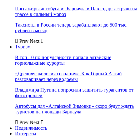
Пассажиры автобуса из Барнаула в Павлодар застряли на
трассе в сильный мороз
Таксисты в России теперь зарабатывают до 500 тыс.
рублей в месяц
Prev
Next
Туризм
В топ-10 по популярности попали алтайские
горнолыжные курорты
«Древняя экология сознания». Как Горный Алтай
разговаривает через водоемы
Владимира Путина попросили защитить турагентов от
фототроллей
Автобусы для «Алтайской Зимовки» скоро будут ждать
туристов на площади Барнаула
Prev
Next
Недвижимость
Интересы