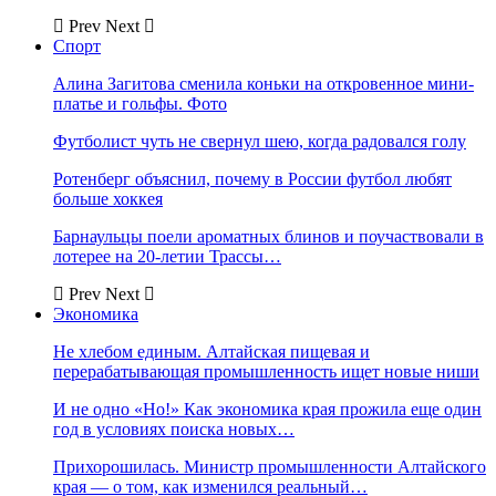
Prev
Next
Спорт
Алина Загитова сменила коньки на откровенное мини-
платье и гольфы. Фото
Футболист чуть не свернул шею, когда радовался голу
Ротенберг объяснил, почему в России футбол любят
больше хоккея
Барнаульцы поели ароматных блинов и поучаствовали в
лотерее на 20-летии Трассы…
Prev
Next
Экономика
Не хлебом единым. Алтайская пищевая и
перерабатывающая промышленность ищет новые ниши
И не одно «Но!» Как экономика края прожила еще один
год в условиях поиска новых…
Прихорошилась. Министр промышленности Алтайского
края — о том, как изменился реальный…