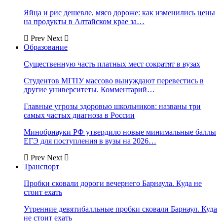
Яйца и рис дешевле, мясо дороже: как изменились цены
на продукты в Алтайском крае за…
Prev
Next
Образование
Существенную часть платных мест сократят в вузах
Студентов МГПУ массово вынуждают перевестись в
другие университеты. Комментарий…
Главные угрозы здоровью школьников: названы три
самых частых диагноза в России
Минобрнауки РФ утвердило новые минимальные баллы
ЕГЭ для поступления в вузы на 2026…
Prev
Next
Транспорт
Пробки сковали дороги вечернего Барнаула. Куда не
стоит ехать
Утренние девятибалльные пробки сковали Барнаул. Куда
не стоит ехать