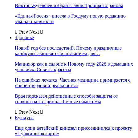
Виктор Журавлев избран главой Троицкого района
«Единая Россия» внесла в Госдуму новую редакцию
закона о занятости
Prev
Next
Здоровье
Новый год без последствий. Почему праздничные
каникулы становятся испытанием для…
Маникюр как в салоне к Новому году 2026 в домашних
условиях. Советы красоты
На ошибках лечатся. Частная медицина примиряется с
новой цифровой реальностью
Врач подсказал действенные способы защиты от
гонконгского гриппа. Точные симптомы
Prev
Next
Культура
Еще один алтайский кинозал присоединился к проекту
«Пушкинская карта»