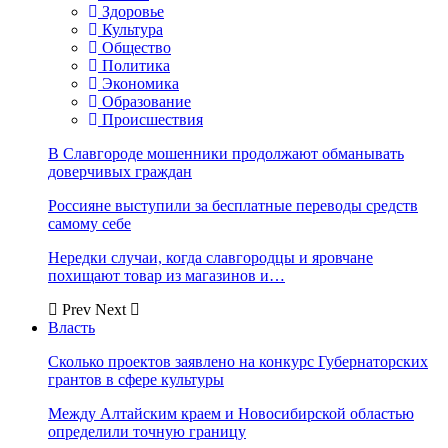
Здоровье
Культура
Общество
Политика
Экономика
Образование
Происшествия
В Славгороде мошенники продолжают обманывать
доверчивых граждан
Россияне выступили за бесплатные переводы средств
самому себе
Нередки случаи, когда славгородцы и яровчане
похищают товар из магазинов и…
Prev
Next
Власть
Сколько проектов заявлено на конкурс Губернаторских
грантов в сфере культуры
Между Алтайским краем и Новосибирской областью
определили точную границу