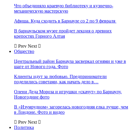
Что объединяло краевую библиотеку и кузнечно-
механическую мастерскую
Афиша. Куда сходить в Барнауле со 2 по 9 февраля
В барнаульском музее пройдет лекция о древних
крепостях Горного Алтая
Prev
Next
Общество
Центральный район Барнаула засверкал огнями и уже в
шаге от Нового года. Фото
Клиенты идут за любовью. Предприниматели
поделились советами, как начать дело в…
Олени Деда Мороза и игрушки «скачут» по Барнаулу.
Новогодние фото
В «Изумрудном» загорелась новогодняя елка лучше, чем
в Лондоне. Фото и видео
Prev
Next
Политика