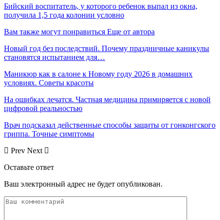
Бийский воспитатель, у которого ребенок выпал из окна,
получила 1,5 года колонии условно
Вам также могут понравиться
Еще от автора
Новый год без последствий. Почему праздничные каникулы
становятся испытанием для…
Маникюр как в салоне к Новому году 2026 в домашних
условиях. Советы красоты
На ошибках лечатся. Частная медицина примиряется с новой
цифровой реальностью
Врач подсказал действенные способы защиты от гонконгского
гриппа. Точные симптомы
Prev
Next
Оставьте ответ
Ваш электронный адрес не будет опубликован.