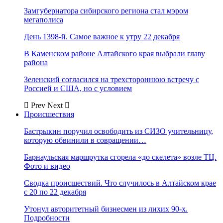
Замгубернатора сибирского региона стал мэром
мегаполиса
День 1398-й. Самое важное к утру 22 декабря
В Каменском районе Алтайского края выбрали главу
района
Зеленский согласился на трехстороннюю встречу с
Россией и США, но с условием
Prev
Next
Происшествия
Бастрыкин поручил освободить из СИЗО учительницу,
которую обвинили в совращении…
Барнаульская маршрутка сгорела «до скелета» возле ТЦ.
Фото и видео
Сводка происшествий. Что случилось в Алтайском крае
с 20 по 22 декабря
Утонул авторитетный бизнесмен из лихих 90-х.
Подробности