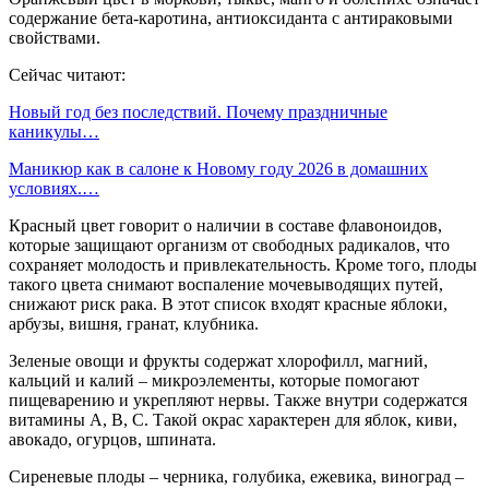
содержание бета-каротина, антиоксиданта с антираковыми
свойствами.
Сейчас читают:
Новый год без последствий. Почему праздничные
каникулы…
Маникюр как в салоне к Новому году 2026 в домашних
условиях.…
Красный цвет говорит о наличии в составе флавоноидов,
которые защищают организм от свободных радикалов, что
сохраняет молодость и привлекательность. Кроме того, плоды
такого цвета снимают воспаление мочевыводящих путей,
снижают риск рака. В этот список входят красные яблоки,
арбузы, вишня, гранат, клубника.
Зеленые овощи и фрукты содержат хлорофилл, магний,
кальций и калий – микроэлементы, которые помогают
пищеварению и укрепляют нервы. Также внутри содержатся
витамины А, В, С. Такой окрас характерен для яблок, киви,
авокадо, огурцов, шпината.
Сиреневые плоды – черника, голубика, ежевика, виноград –