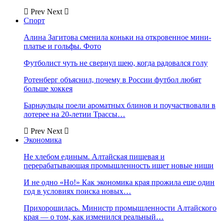
Prev
Next
Спорт
Алина Загитова сменила коньки на откровенное мини-
платье и гольфы. Фото
Футболист чуть не свернул шею, когда радовался голу
Ротенберг объяснил, почему в России футбол любят
больше хоккея
Барнаульцы поели ароматных блинов и поучаствовали в
лотерее на 20-летии Трассы…
Prev
Next
Экономика
Не хлебом единым. Алтайская пищевая и
перерабатывающая промышленность ищет новые ниши
И не одно «Но!» Как экономика края прожила еще один
год в условиях поиска новых…
Прихорошилась. Министр промышленности Алтайского
края — о том, как изменился реальный…