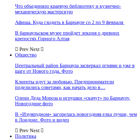
Что объединяло краевую библиотеку и кузнечно-
механическую мастерскую
Афиша. Куда сходить в Барнауле со 2 по 9 февраля
В барнаульском музее пройдет лекция о древних
крепостях Горного Алтая
Prev
Next
Общество
Центральный район Барнаула засверкал огнями и уже в
шаге от Нового года. Фото
Клиенты идут за любовью. Предприниматели
поделились советами, как начать дело в…
Олени Деда Мороза и игрушки «скачут» по Барнаулу.
Новогодние фото
В «Изумрудном» загорелась новогодняя елка лучше, чем
в Лондоне. Фото и видео
Prev
Next
Политика