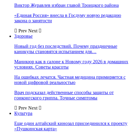
Виктор Журавлев избран главой Троицкого района
«Единая Россия» внесла в Госдуму новую редакцию
закона о занятости
Prev
Next
Здоровье
Новый год без последствий. Почему праздничные
каникулы становятся испытанием для…
Маникюр как в салоне к Новому году 2026 в домашних
условиях. Советы красоты
На ошибках лечатся. Частная медицина примиряется с
новой цифровой реальностью
Врач подсказал действенные способы защиты от
гонконгского гриппа. Точные симптомы
Prev
Next
Культура
Еще один алтайский кинозал присоединился к проекту
«Пушкинская карта»