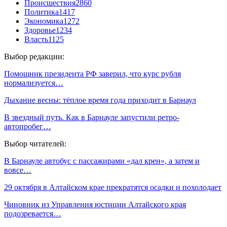
Происшествия
2860
Политика
1417
Экономика
1272
Здоровье
1234
Власть
1125
Выбор редакции:
Помощник президента РФ заверил, что курс рубля
нормализуется…
Дыхание весны: тёплое время года приходит в Барнаул
В звездный путь. Как в Барнауле запустили ретро-
автопробег…
Выбор читателей:
В Барнауле автобус с пассажирами «дал крен», а затем и
вовсе…
29 октября в Алтайском крае прекратятся осадки и похолодает
Чиновник из Управления юстиции Алтайского края
подозревается…