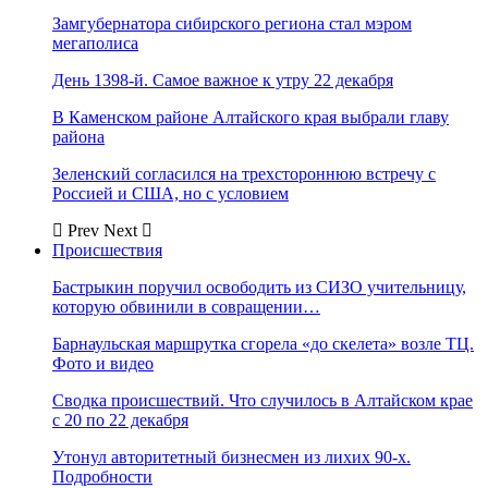
Замгубернатора сибирского региона стал мэром
мегаполиса
День 1398-й. Самое важное к утру 22 декабря
В Каменском районе Алтайского края выбрали главу
района
Зеленский согласился на трехстороннюю встречу с
Россией и США, но с условием
Prev
Next
Происшествия
Бастрыкин поручил освободить из СИЗО учительницу,
которую обвинили в совращении…
Барнаульская маршрутка сгорела «до скелета» возле ТЦ.
Фото и видео
Сводка происшествий. Что случилось в Алтайском крае
с 20 по 22 декабря
Утонул авторитетный бизнесмен из лихих 90-х.
Подробности