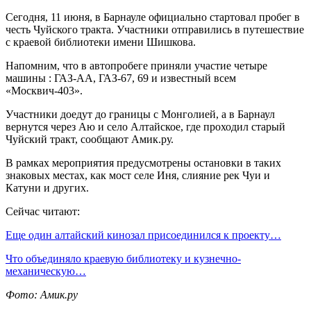
Сегодня, 11 июня, в Барнауле официально стартовал пробег в
честь Чуйского тракта. Участники отправились в путешествие
с краевой библиотеки имени Шишкова.
Напомним, что в автопробеге приняли участие четыре
машины : ГАЗ-АА, ГАЗ-67, 69 и известный всем
«Москвич-403».
Участники доедут до границы с Монголией, а в Барнаул
вернутся через Аю и село Алтайское, где проходил старый
Чуйский тракт, сообщают Амик.ру.
В рамках мероприятия предусмотрены остановки в таких
знаковых местах, как мост селе Иня, слияние рек Чуи и
Катуни и других.
Сейчас читают:
Еще один алтайский кинозал присоединился к проекту…
Что объединяло краевую библиотеку и кузнечно-
механическую…
Фото: Амик.ру