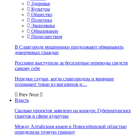
Здоровье
Культура
Общество
Политика
Экономика
Образование
Происшествия
В Славгороде мошенники продолжают обманывать
доверчивых граждан
Россияне выступили за бесплатные переводы средств
самому себе
Нередки случаи, когда славгородцы и яровчане
похищают товар из магазинов и…
Prev
Next
Власть
Сколько проектов заявлено на конкурс Губернаторских
грантов в сфере культуры
Между Алтайским краем и Новосибирской областью
определили точную границу