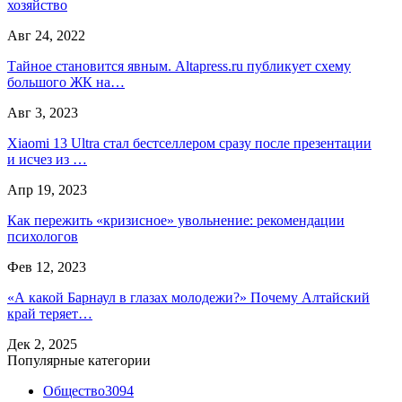
хозяйство
Авг 24, 2022
Тайное становится явным. Altapress.ru публикует схему
большого ЖК на…
Авг 3, 2023
Xiaomi 13 Ultra стал бестселлером сразу после презентации
и исчез из …
Апр 19, 2023
Как пережить «кризисное» увольнение: рекомендации
психологов
Фев 12, 2023
«А какой Барнаул в глазах молодежи?» Почему Алтайский
край теряет…
Дек 2, 2025
Популярные категории
Общество
3094