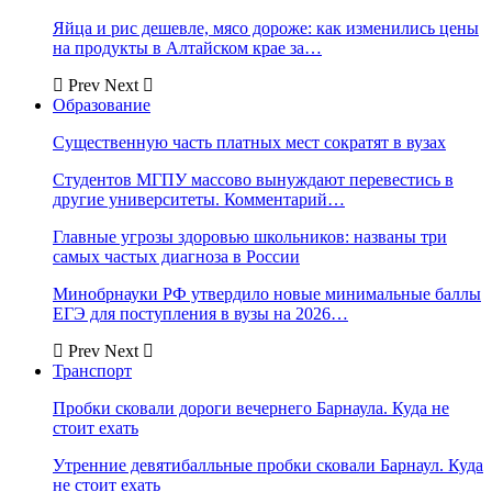
Яйца и рис дешевле, мясо дороже: как изменились цены
на продукты в Алтайском крае за…
Prev
Next
Образование
Существенную часть платных мест сократят в вузах
Студентов МГПУ массово вынуждают перевестись в
другие университеты. Комментарий…
Главные угрозы здоровью школьников: названы три
самых частых диагноза в России
Минобрнауки РФ утвердило новые минимальные баллы
ЕГЭ для поступления в вузы на 2026…
Prev
Next
Транспорт
Пробки сковали дороги вечернего Барнаула. Куда не
стоит ехать
Утренние девятибалльные пробки сковали Барнаул. Куда
не стоит ехать