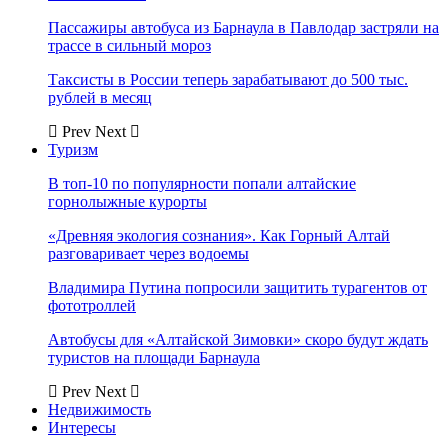
Пассажиры автобуса из Барнаула в Павлодар застряли на
трассе в сильный мороз
Таксисты в России теперь зарабатывают до 500 тыс.
рублей в месяц
Prev
Next
Туризм
В топ-10 по популярности попали алтайские
горнолыжные курорты
«Древняя экология сознания». Как Горный Алтай
разговаривает через водоемы
Владимира Путина попросили защитить турагентов от
фототроллей
Автобусы для «Алтайской Зимовки» скоро будут ждать
туристов на площади Барнаула
Prev
Next
Недвижимость
Интересы