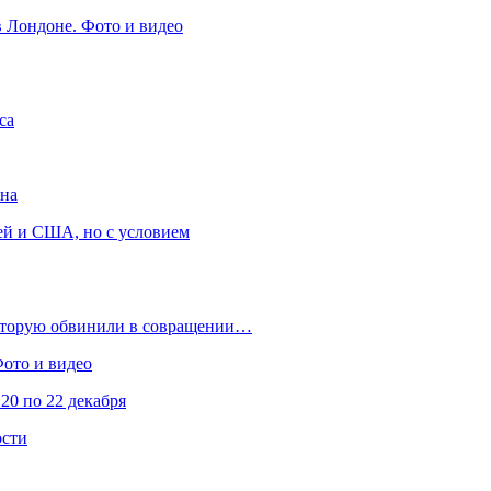
в Лондоне. Фото и видео
са
она
ей и США, но с условием
которую обвинили в совращении…
Фото и видео
20 по 22 декабря
ости