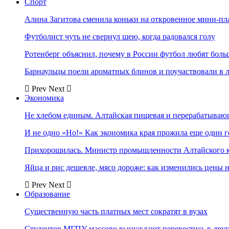
Спорт
Алина Загитова сменила коньки на откровенное мини-пл
Футболист чуть не свернул шею, когда радовался голу
Ротенберг объяснил, почему в России футбол любят боль
Барнаульцы поели ароматных блинов и поучаствовали в 
Prev
Next
Экономика
Не хлебом единым. Алтайская пищевая и перерабатыва
И не одно «Но!» Как экономика края прожила еще один 
Прихорошилась. Министр промышленности Алтайского к
Яйца и рис дешевле, мясо дороже: как изменились цены 
Prev
Next
Образование
Существенную часть платных мест сократят в вузах
Студентов МГПУ массово вынуждают перевестись в дру