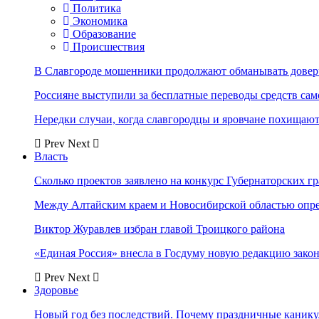
Политика
Экономика
Образование
Происшествия
В Славгороде мошенники продолжают обманывать довер
Россияне выступили за бесплатные переводы средств сам
Нередки случаи, когда славгородцы и яровчане похищают
Prev
Next
Власть
Сколько проектов заявлено на конкурс Губернаторских гр
Между Алтайским краем и Новосибирской областью опр
Виктор Журавлев избран главой Троицкого района
«Единая Россия» внесла в Госдуму новую редакцию закон
Prev
Next
Здоровье
Новый год без последствий. Почему праздничные каник