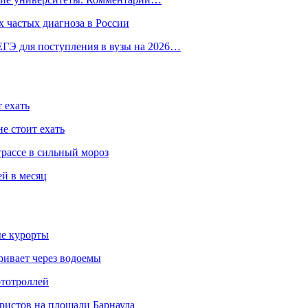
 частых диагноза в России
ГЭ для поступления в вузы на 2026…
 ехать
е стоит ехать
трассе в сильный мороз
ей в месяц
ые курорты
ривает через водоемы
ототроллей
ристов на площади Барнаула