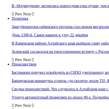
В «Изумрудном» загорелась новогодняя елка лучше, чем 
Prev
Next
Политика
Замгубернатора сибирского региона стал мэром мегаполи
День 1398-й. Самое важное к утру 22 декабря
В Каменском районе Алтайского края выбрали главу рай
Зеленский согласился на трехстороннюю встречу с Росси
Prev
Next
Происшествия
Бастрыкин поручил освободить из СИЗО учительницу, 
Барнаульская маршрутка сгорела «до скелета» возле ТЦ. 
Сводка происшествий. Что случилось в Алтайском крае с 
Утонул авторитетный бизнесмен из лихих 90-х. Подробн
Prev
Next