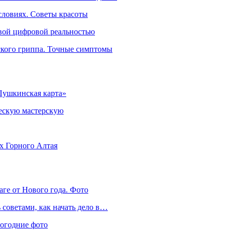
словиях. Советы красоты
овой цифровой реальностью
ского гриппа. Точные симптомы
Пушкинская карта»
ческую мастерскую
ях Горного Алтая
аге от Нового года. Фото
советами, как начать дело в…
вогодние фото