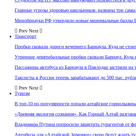
Главные угрозы здоровью школьников: названы три самых
Минобрнауки РФ утвердило новые минимальные баллы Е
Prev
Next
Транспорт
Пробки сковали дороги вечернего Барнаула. Куда не стоит
Утренние девятибалльные пробки сковали Барнаул. Куда н
Пассажиры автобуса из Барнаула в Павлодар застряли на 
Таксисты в России теперь зарабатывают до 500 тыс. рубл
Prev
Next
Туризм
В топ-10 по популярности попали алтайские горнолыжн
«Древняя экология сознания». Как Горный Алтай разгова
Владимира Путина попросили защитить турагентов от ф
Автобусы для «Алтайской Зимовки» скоро будут ждать ту