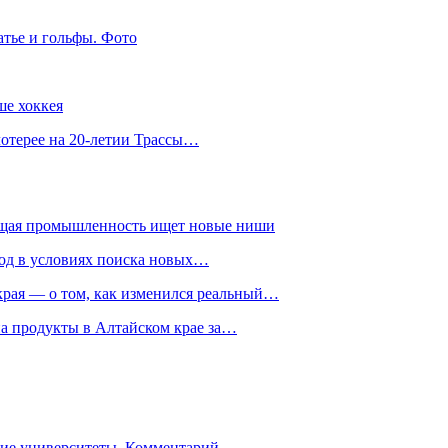
атье и гольфы. Фото
ше хоккея
лотерее на 20-летии Трассы…
ющая промышленность ищет новые ниши
год в условиях поиска новых…
рая — о том, как изменился реальный…
на продукты в Алтайском крае за…
гие университеты. Комментарий…