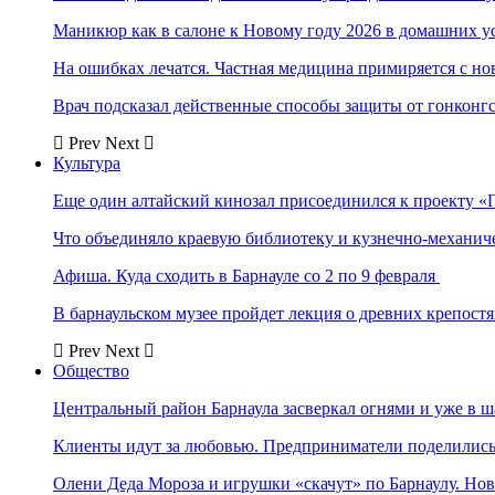
Маникюр как в салоне к Новому году 2026 в домашних у
На ошибках лечатся. Частная медицина примиряется с н
Врач подсказал действенные способы защиты от гонконг
Prev
Next
Культура
Еще один алтайский кинозал присоединился к проекту «
Что объединяло краевую библиотеку и кузнечно-механи
Афиша. Куда сходить в Барнауле со 2 по 9 февраля
В барнаульском музее пройдет лекция о древних крепост
Prev
Next
Общество
Центральный район Барнаула засверкал огнями и уже в ш
Клиенты идут за любовью. Предприниматели поделились 
Олени Деда Мороза и игрушки «скачут» по Барнаулу. Но