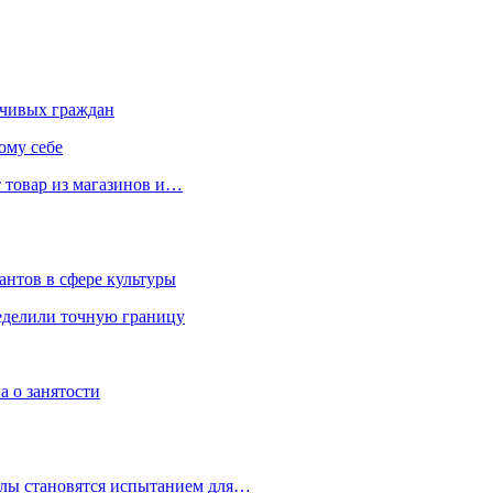
чивых граждан
ому себе
 товар из магазинов и…
антов в сфере культуры
еделили точную границу
а о занятости
улы становятся испытанием для…