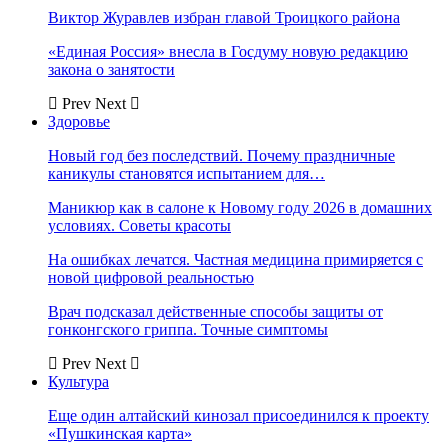
Виктор Журавлев избран главой Троицкого района
«Единая Россия» внесла в Госдуму новую редакцию
закона о занятости
Prev
Next
Здоровье
Новый год без последствий. Почему праздничные
каникулы становятся испытанием для…
Маникюр как в салоне к Новому году 2026 в домашних
условиях. Советы красоты
На ошибках лечатся. Частная медицина примиряется с
новой цифровой реальностью
Врач подсказал действенные способы защиты от
гонконгского гриппа. Точные симптомы
Prev
Next
Культура
Еще один алтайский кинозал присоединился к проекту
«Пушкинская карта»