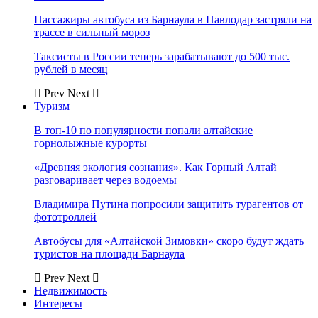
Пассажиры автобуса из Барнаула в Павлодар застряли на
трассе в сильный мороз
Таксисты в России теперь зарабатывают до 500 тыс.
рублей в месяц
Prev
Next
Туризм
В топ-10 по популярности попали алтайские
горнолыжные курорты
«Древняя экология сознания». Как Горный Алтай
разговаривает через водоемы
Владимира Путина попросили защитить турагентов от
фототроллей
Автобусы для «Алтайской Зимовки» скоро будут ждать
туристов на площади Барнаула
Prev
Next
Недвижимость
Интересы