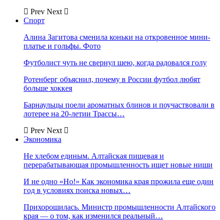
Prev
Next
Спорт
Алина Загитова сменила коньки на откровенное мини-
платье и гольфы. Фото
Футболист чуть не свернул шею, когда радовался голу
Ротенберг объяснил, почему в России футбол любят
больше хоккея
Барнаульцы поели ароматных блинов и поучаствовали в
лотерее на 20-летии Трассы…
Prev
Next
Экономика
Не хлебом единым. Алтайская пищевая и
перерабатывающая промышленность ищет новые ниши
И не одно «Но!» Как экономика края прожила еще один
год в условиях поиска новых…
Прихорошилась. Министр промышленности Алтайского
края — о том, как изменился реальный…