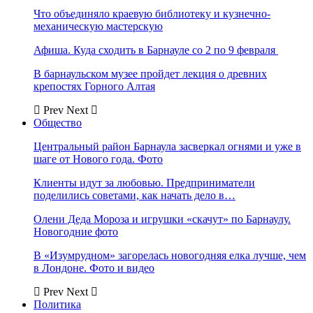
Что объединяло краевую библиотеку и кузнечно-
механическую мастерскую
Афиша. Куда сходить в Барнауле со 2 по 9 февраля
В барнаульском музее пройдет лекция о древних
крепостях Горного Алтая
Prev
Next
Общество
Центральный район Барнаула засверкал огнями и уже в
шаге от Нового года. Фото
Клиенты идут за любовью. Предприниматели
поделились советами, как начать дело в…
Олени Деда Мороза и игрушки «скачут» по Барнаулу.
Новогодние фото
В «Изумрудном» загорелась новогодняя елка лучше, чем
в Лондоне. Фото и видео
Prev
Next
Политика