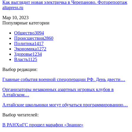
Как выглядит новая электричка в Черепаново. Фоторепортаж
altapress.ru
Мар 10, 2023
Популярные категории
Общество
3094
Происшествия
2860
Политика
1417
Экономика
1272
Здоровье
1234
Власть
1125
Выбор редакции:
Главные события военной спецоперации РФ. День двести…
Организаторы незаконных азартных игровых клубов в
Алтайском…
Алтайские школьники могут обучаться программированию…
Выбор читателей:
В РАНХиГС прошел марафон «Знание»