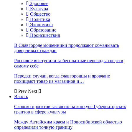
Здоровье
Культура
Общество
Политика
Экономика
Образование
Происшествия
В Славгороде мошенники продолжают обманывать
доверчивых граждан
Россияне выступили за бесплатные переводы средств
самому себе
Нередки случаи, когда славгородцы и яровчане
похищают товар из магазинов и…
Prev
Next
Власть
Сколько проектов заявлено на конкурс Губернаторских
грантов в сфере культуры
Между Алтайским краем и Новосибирской областью
определили точную границу