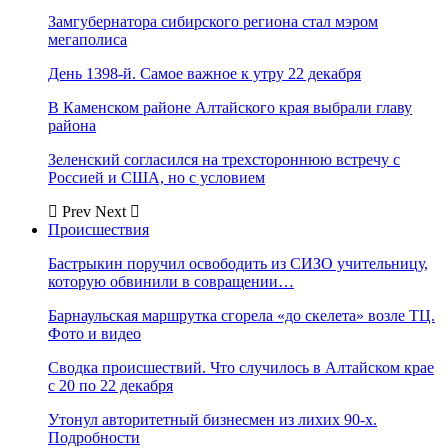
Замгубернатора сибирского региона стал мэром
мегаполиса
День 1398-й. Самое важное к утру 22 декабря
В Каменском районе Алтайского края выбрали главу
района
Зеленский согласился на трехстороннюю встречу с
Россией и США, но с условием
Prev
Next
Происшествия
Бастрыкин поручил освободить из СИЗО учительницу,
которую обвинили в совращении…
Барнаульская маршрутка сгорела «до скелета» возле ТЦ.
Фото и видео
Сводка происшествий. Что случилось в Алтайском крае
с 20 по 22 декабря
Утонул авторитетный бизнесмен из лихих 90-х.
Подробности