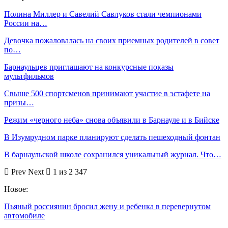
Полина Миллер и Савелий Савлуков стали чемпионами
России на…
Девочка пожаловалась на своих приемных родителей в совет
по…
Барнаульцев приглашают на конкурсные показы
мультфильмов
Свыше 500 спортсменов принимают участие в эстафете на
призы…
Режим «черного неба» снова объявили в Барнауле и в Бийске
В Изумрудном парке планируют сделать пешеходный фонтан
В барнаульской школе сохранился уникальный журнал. Что…
Prev
Next
1 из 2 347
Новое:
Пьяный россиянин бросил жену и ребенка в перевернутом
автомобиле