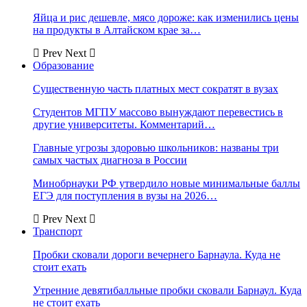
Яйца и рис дешевле, мясо дороже: как изменились цены
на продукты в Алтайском крае за…
Prev
Next
Образование
Существенную часть платных мест сократят в вузах
Студентов МГПУ массово вынуждают перевестись в
другие университеты. Комментарий…
Главные угрозы здоровью школьников: названы три
самых частых диагноза в России
Минобрнауки РФ утвердило новые минимальные баллы
ЕГЭ для поступления в вузы на 2026…
Prev
Next
Транспорт
Пробки сковали дороги вечернего Барнаула. Куда не
стоит ехать
Утренние девятибалльные пробки сковали Барнаул. Куда
не стоит ехать