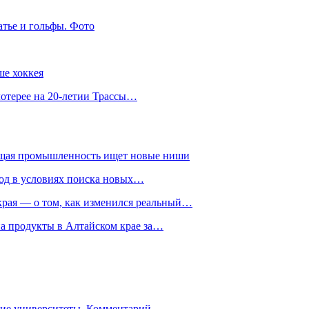
атье и гольфы. Фото
ше хоккея
лотерее на 20-летии Трассы…
ющая промышленность ищет новые ниши
год в условиях поиска новых…
рая — о том, как изменился реальный…
на продукты в Алтайском крае за…
гие университеты. Комментарий…