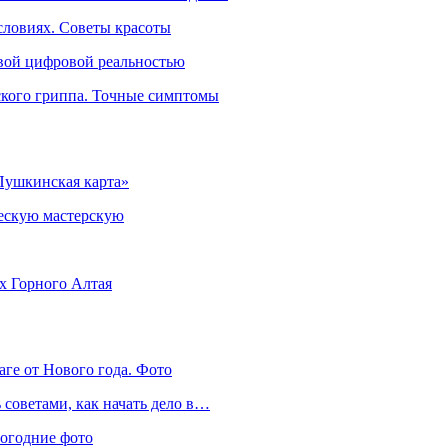
словиях. Советы красоты
овой цифровой реальностью
ского гриппа. Точные симптомы
Пушкинская карта»
ческую мастерскую
ях Горного Алтая
аге от Нового года. Фото
советами, как начать дело в…
вогодние фото