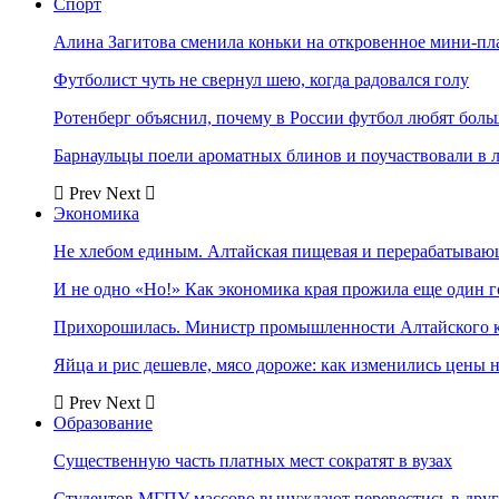
Спорт
Алина Загитова сменила коньки на откровенное мини-пл
Футболист чуть не свернул шею, когда радовался голу
Ротенберг объяснил, почему в России футбол любят боль
Барнаульцы поели ароматных блинов и поучаствовали в 
Prev
Next
Экономика
Не хлебом единым. Алтайская пищевая и перерабатыва
И не одно «Но!» Как экономика края прожила еще один 
Прихорошилась. Министр промышленности Алтайского к
Яйца и рис дешевле, мясо дороже: как изменились цены 
Prev
Next
Образование
Существенную часть платных мест сократят в вузах
Студентов МГПУ массово вынуждают перевестись в дру