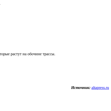
.
торые растут на обочине трассы.
Источник:
altapress.ru