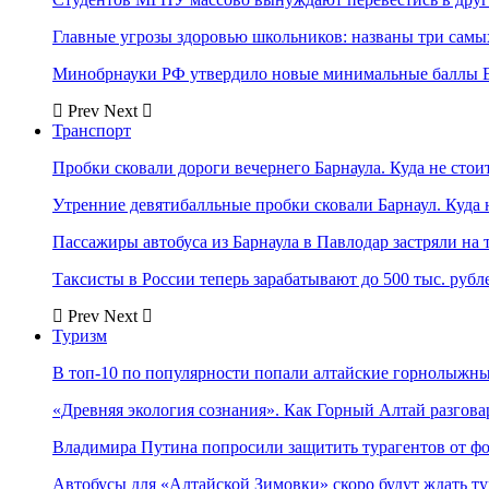
Главные угрозы здоровью школьников: названы три самых
Минобрнауки РФ утвердило новые минимальные баллы Е
Prev
Next
Транспорт
Пробки сковали дороги вечернего Барнаула. Куда не стоит
Утренние девятибалльные пробки сковали Барнаул. Куда н
Пассажиры автобуса из Барнаула в Павлодар застряли на 
Таксисты в России теперь зарабатывают до 500 тыс. рубл
Prev
Next
Туризм
В топ-10 по популярности попали алтайские горнолыжн
«Древняя экология сознания». Как Горный Алтай разгова
Владимира Путина попросили защитить турагентов от ф
Автобусы для «Алтайской Зимовки» скоро будут ждать ту