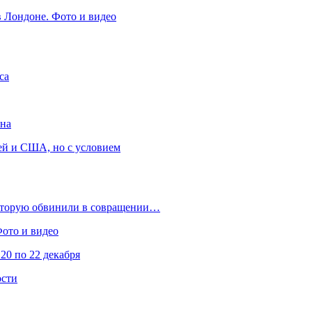
в Лондоне. Фото и видео
са
она
ей и США, но с условием
которую обвинили в совращении…
Фото и видео
20 по 22 декабря
ости