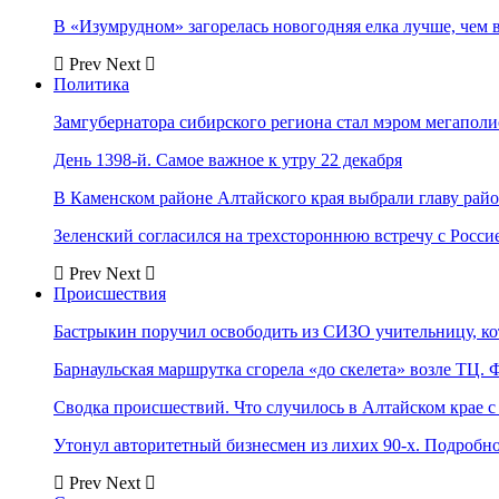
В «Изумрудном» загорелась новогодняя елка лучше, чем 
Prev
Next
Политика
Замгубернатора сибирского региона стал мэром мегаполи
День 1398-й. Самое важное к утру 22 декабря
В Каменском районе Алтайского края выбрали главу рай
Зеленский согласился на трехстороннюю встречу с Росси
Prev
Next
Происшествия
Бастрыкин поручил освободить из СИЗО учительницу, 
Барнаульская маршрутка сгорела «до скелета» возле ТЦ. 
Сводка происшествий. Что случилось в Алтайском крае с 
Утонул авторитетный бизнесмен из лихих 90-х. Подробн
Prev
Next