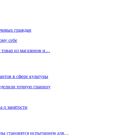
чивых граждан
ому себе
 товар из магазинов и…
антов в сфере культуры
еделили точную границу
а о занятости
улы становятся испытанием для…