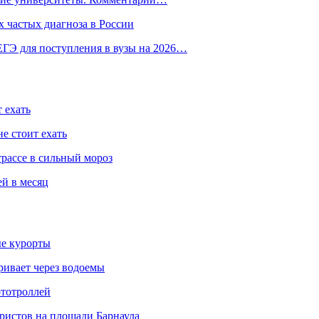
 частых диагноза в России
ГЭ для поступления в вузы на 2026…
 ехать
е стоит ехать
трассе в сильный мороз
ей в месяц
ые курорты
ривает через водоемы
ототроллей
ристов на площади Барнаула