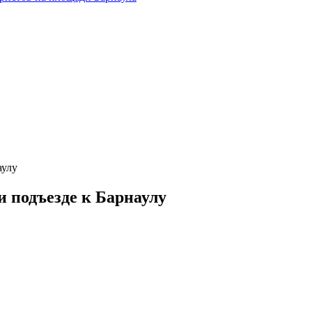
аулу
 подъезде к Барнаулу