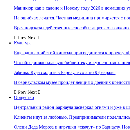
Маникюр как в салоне к Новому году 2026 в домашних у
На ошибках лечатся. Частная медицина примиряется с н
Врач подсказал действенные способы защиты от гонконг
Prev
Next
Культура
Еще один алтайский кинозал присоединился к проекту «
Что объединяло краевую библиотеку и кузнечно-механи
Афиша. Куда сходить в Барнауле со 2 по 9 февраля
В барнаульском музее пройдет лекция о древних крепост
Prev
Next
Общество
Центральный район Барнаула засверкал огнями и уже в ш
Клиенты идут за любовью. Предприниматели поделились 
Олени Деда Мороза и игрушки «скачут» по Барнаулу. Но