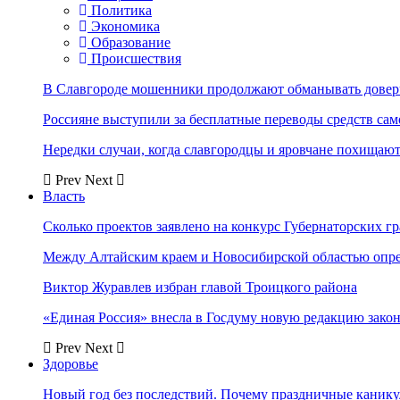
Политика
Экономика
Образование
Происшествия
В Славгороде мошенники продолжают обманывать довер
Россияне выступили за бесплатные переводы средств сам
Нередки случаи, когда славгородцы и яровчане похищают
Prev
Next
Власть
Сколько проектов заявлено на конкурс Губернаторских гр
Между Алтайским краем и Новосибирской областью опр
Виктор Журавлев избран главой Троицкого района
«Единая Россия» внесла в Госдуму новую редакцию закон
Prev
Next
Здоровье
Новый год без последствий. Почему праздничные каник