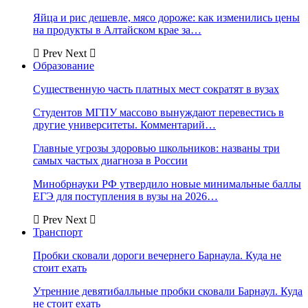
Яйца и рис дешевле, мясо дороже: как изменились цены
на продукты в Алтайском крае за…
Prev
Next
Образование
Существенную часть платных мест сократят в вузах
Студентов МГПУ массово вынуждают перевестись в
другие университеты. Комментарий…
Главные угрозы здоровью школьников: названы три
самых частых диагноза в России
Минобрнауки РФ утвердило новые минимальные баллы
ЕГЭ для поступления в вузы на 2026…
Prev
Next
Транспорт
Пробки сковали дороги вечернего Барнаула. Куда не
стоит ехать
Утренние девятибалльные пробки сковали Барнаул. Куда
не стоит ехать