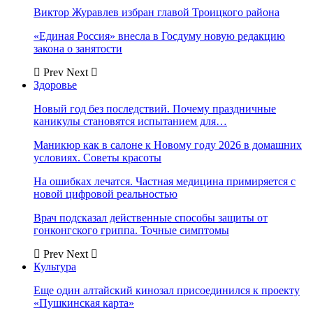
Виктор Журавлев избран главой Троицкого района
«Единая Россия» внесла в Госдуму новую редакцию
закона о занятости
Prev
Next
Здоровье
Новый год без последствий. Почему праздничные
каникулы становятся испытанием для…
Маникюр как в салоне к Новому году 2026 в домашних
условиях. Советы красоты
На ошибках лечатся. Частная медицина примиряется с
новой цифровой реальностью
Врач подсказал действенные способы защиты от
гонконгского гриппа. Точные симптомы
Prev
Next
Культура
Еще один алтайский кинозал присоединился к проекту
«Пушкинская карта»