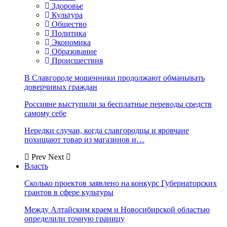
Здоровье
Культура
Общество
Политика
Экономика
Образование
Происшествия
В Славгороде мошенники продолжают обманывать
доверчивых граждан
Россияне выступили за бесплатные переводы средств
самому себе
Нередки случаи, когда славгородцы и яровчане
похищают товар из магазинов и…
Prev
Next
Власть
Сколько проектов заявлено на конкурс Губернаторских
грантов в сфере культуры
Между Алтайским краем и Новосибирской областью
определили точную границу