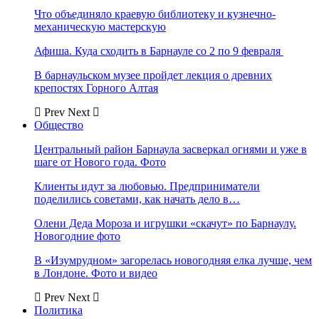
Что объединяло краевую библиотеку и кузнечно-
механическую мастерскую
Афиша. Куда сходить в Барнауле со 2 по 9 февраля
В барнаульском музее пройдет лекция о древних
крепостях Горного Алтая
Prev
Next
Общество
Центральный район Барнаула засверкал огнями и уже в
шаге от Нового года. Фото
Клиенты идут за любовью. Предприниматели
поделились советами, как начать дело в…
Олени Деда Мороза и игрушки «скачут» по Барнаулу.
Новогодние фото
В «Изумрудном» загорелась новогодняя елка лучше, чем
в Лондоне. Фото и видео
Prev
Next
Политика