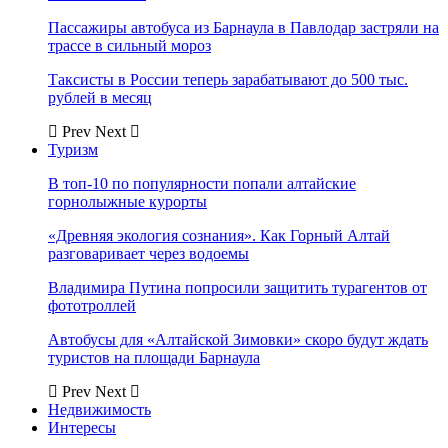
Пассажиры автобуса из Барнаула в Павлодар застряли на
трассе в сильный мороз
Таксисты в России теперь зарабатывают до 500 тыс.
рублей в месяц
Prev
Next
Туризм
В топ-10 по популярности попали алтайские
горнолыжные курорты
«Древняя экология сознания». Как Горный Алтай
разговаривает через водоемы
Владимира Путина попросили защитить турагентов от
фототроллей
Автобусы для «Алтайской Зимовки» скоро будут ждать
туристов на площади Барнаула
Prev
Next
Недвижимость
Интересы