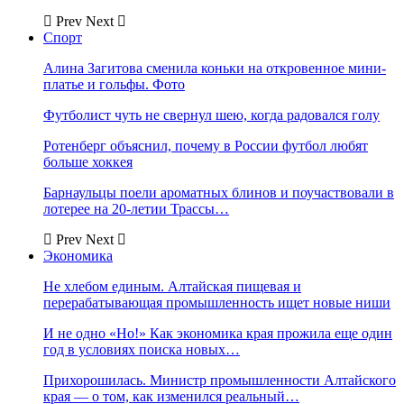
Prev
Next
Спорт
Алина Загитова сменила коньки на откровенное мини-
платье и гольфы. Фото
Футболист чуть не свернул шею, когда радовался голу
Ротенберг объяснил, почему в России футбол любят
больше хоккея
Барнаульцы поели ароматных блинов и поучаствовали в
лотерее на 20-летии Трассы…
Prev
Next
Экономика
Не хлебом единым. Алтайская пищевая и
перерабатывающая промышленность ищет новые ниши
И не одно «Но!» Как экономика края прожила еще один
год в условиях поиска новых…
Прихорошилась. Министр промышленности Алтайского
края — о том, как изменился реальный…