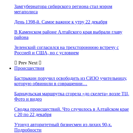
Замгубернатора сибирского региона стал мэром
мегаполиса
День 1398-й. Самое важное к утру 22 декабря
В Каменском районе Алтайского края выбрали главу
района
Зеленский согласился на трехстороннюю встречу с
Россией и США, но с условием
Prev
Next
Происшествия
Бастрыкин поручил освободить из СИЗО учительницу,
которую обвинили в совращении…
Барнаульская маршрутка сгорела «до скелета» возле ТЦ.
Фото и видео
Сводка происшествий. Что случилось в Алтайском крае
с 20 по 22 декабря
Утонул авторитетный бизнесмен из лихих 90-х.
Подробности