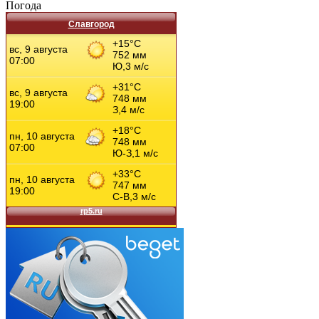
Погода
Славгород