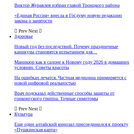
Виктор Журавлев избран главой Троицкого района
«Единая Россия» внесла в Госдуму новую редакцию
закона о занятости
Prev
Next
Здоровье
Новый год без последствий. Почему праздничные
каникулы становятся испытанием для…
Маникюр как в салоне к Новому году 2026 в домашних
условиях. Советы красоты
На ошибках лечатся. Частная медицина примиряется с
новой цифровой реальностью
Врач подсказал действенные способы защиты от
гонконгского гриппа. Точные симптомы
Prev
Next
Культура
Еще один алтайский кинозал присоединился к проекту
«Пушкинская карта»