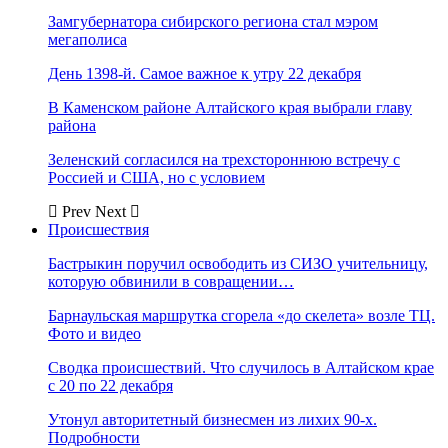
Замгубернатора сибирского региона стал мэром
мегаполиса
День 1398-й. Самое важное к утру 22 декабря
В Каменском районе Алтайского края выбрали главу
района
Зеленский согласился на трехстороннюю встречу с
Россией и США, но с условием
Prev
Next
Происшествия
Бастрыкин поручил освободить из СИЗО учительницу,
которую обвинили в совращении…
Барнаульская маршрутка сгорела «до скелета» возле ТЦ.
Фото и видео
Сводка происшествий. Что случилось в Алтайском крае
с 20 по 22 декабря
Утонул авторитетный бизнесмен из лихих 90-х.
Подробности