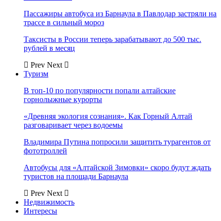
Пассажиры автобуса из Барнаула в Павлодар застряли на
трассе в сильный мороз
Таксисты в России теперь зарабатывают до 500 тыс.
рублей в месяц
Prev
Next
Туризм
В топ-10 по популярности попали алтайские
горнолыжные курорты
«Древняя экология сознания». Как Горный Алтай
разговаривает через водоемы
Владимира Путина попросили защитить турагентов от
фототроллей
Автобусы для «Алтайской Зимовки» скоро будут ждать
туристов на площади Барнаула
Prev
Next
Недвижимость
Интересы