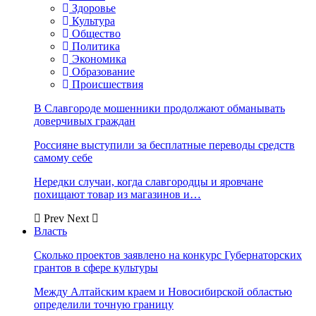
Здоровье
Культура
Общество
Политика
Экономика
Образование
Происшествия
В Славгороде мошенники продолжают обманывать
доверчивых граждан
Россияне выступили за бесплатные переводы средств
самому себе
Нередки случаи, когда славгородцы и яровчане
похищают товар из магазинов и…
Prev
Next
Власть
Сколько проектов заявлено на конкурс Губернаторских
грантов в сфере культуры
Между Алтайским краем и Новосибирской областью
определили точную границу