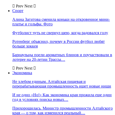
Prev
Next
Спорт
Алина Загитова сменила коньки на откровенное мини-
платье и гольфы. Фото
Футболист чуть не свернул шею, когда радовался голу
Ротенберг объяснил, почему в России футбол любят
больше хоккея
Барнаульцы поели ароматных блинов и поучаствовали в
лотерее на 20-летии Трассы…
Prev
Next
Экономика
Не хлебом единым. Алтайская пищевая и
перерабатывающая промышленность ищет новые ниши
И не одно «Но!» Как экономика края прожила еще один
год в условиях поиска новых…
Прихорошилась. Министр промышленности Алтайского
края — о том, как изменился реальный…