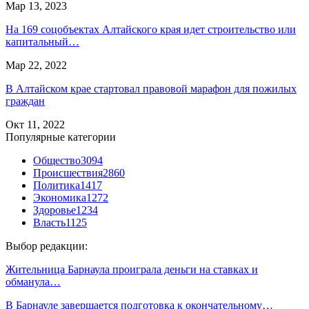
Мар 13, 2023
На 169 соцобъектах Алтайского края идет строительство или
капитальный…
Мар 22, 2022
В Алтайском крае стартовал правовой марафон для пожилых
граждан
Окт 11, 2022
Популярные категории
Общество
3094
Происшествия
2860
Политика
1417
Экономика
1272
Здоровье
1234
Власть
1125
Выбор редакции:
Жительница Барнаула проиграла деньги на ставках и
обманула…
В Барнауле завершается подготовка к окончательному…