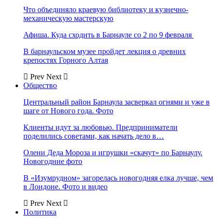
Что объединяло краевую библиотеку и кузнечно-
механическую мастерскую
Афиша. Куда сходить в Барнауле со 2 по 9 февраля
В барнаульском музее пройдет лекция о древних
крепостях Горного Алтая
Prev
Next
Общество
Центральный район Барнаула засверкал огнями и уже в
шаге от Нового года. Фото
Клиенты идут за любовью. Предприниматели
поделились советами, как начать дело в…
Олени Деда Мороза и игрушки «скачут» по Барнаулу.
Новогодние фото
В «Изумрудном» загорелась новогодняя елка лучше, чем
в Лондоне. Фото и видео
Prev
Next
Политика