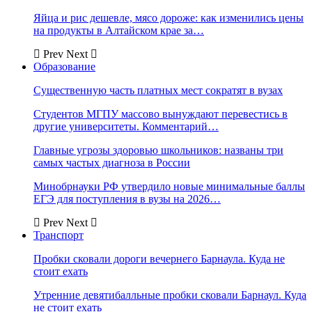
Яйца и рис дешевле, мясо дороже: как изменились цены
на продукты в Алтайском крае за…
Prev
Next
Образование
Существенную часть платных мест сократят в вузах
Студентов МГПУ массово вынуждают перевестись в
другие университеты. Комментарий…
Главные угрозы здоровью школьников: названы три
самых частых диагноза в России
Минобрнауки РФ утвердило новые минимальные баллы
ЕГЭ для поступления в вузы на 2026…
Prev
Next
Транспорт
Пробки сковали дороги вечернего Барнаула. Куда не
стоит ехать
Утренние девятибалльные пробки сковали Барнаул. Куда
не стоит ехать