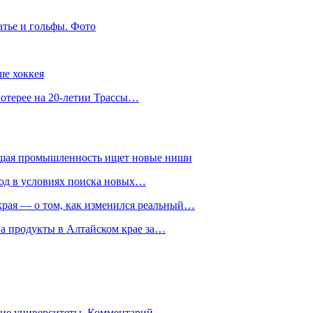
атье и гольфы. Фото
ше хоккея
лотерее на 20-летии Трассы…
ющая промышленность ищет новые ниши
год в условиях поиска новых…
рая — о том, как изменился реальный…
на продукты в Алтайском крае за…
гие университеты. Комментарий…