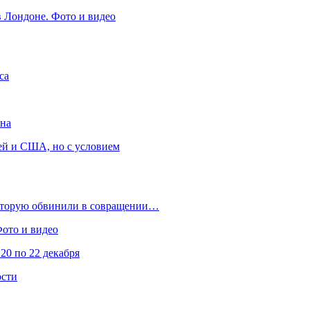
в Лондоне. Фото и видео
са
она
ей и США, но с условием
которую обвинили в совращении…
Фото и видео
20 по 22 декабря
ости