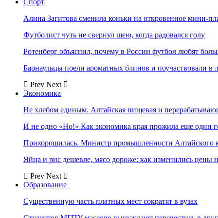
Спорт
Алина Загитова сменила коньки на откровенное мини-пл
Футболист чуть не свернул шею, когда радовался голу
Ротенберг объяснил, почему в России футбол любят боль
Барнаульцы поели ароматных блинов и поучаствовали в 
Prev
Next
Экономика
Не хлебом единым. Алтайская пищевая и перерабатыва
И не одно «Но!» Как экономика края прожила еще один 
Прихорошилась. Министр промышленности Алтайского к
Яйца и рис дешевле, мясо дороже: как изменились цены 
Prev
Next
Образование
Существенную часть платных мест сократят в вузах
Студентов МГПУ массово вынуждают перевестись в дру