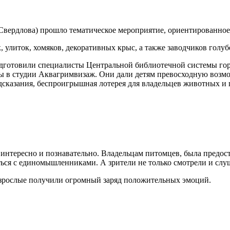
, улиток, хомяков, декоративных крыс, а также заводчиков гол
одготовили специалисты Центральной библиотечной системы гор
цы в студии Аквагримвизаж. Они дали детям превосходную возм
дсказания, беспроигрышная лотерея для владельцев животных и 
о интересно и познавательно. Владельцам питомцев, была предос
ься с единомышленниками. А зрители не только смотрели и слуш
и взрослые получили огромный заряд положительных эмоций.