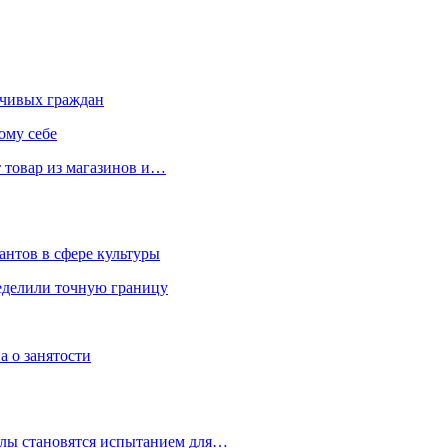
чивых граждан
ому себе
 товар из магазинов и…
антов в сфере культуры
еделили точную границу
а о занятости
улы становятся испытанием для…