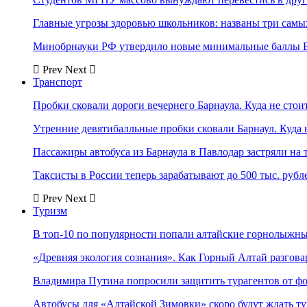
Главные угрозы здоровью школьников: названы три самых
Минобрнауки РФ утвердило новые минимальные баллы Е
Prev
Next
Транспорт
Пробки сковали дороги вечернего Барнаула. Куда не стоит
Утренние девятибалльные пробки сковали Барнаул. Куда н
Пассажиры автобуса из Барнаула в Павлодар застряли на 
Таксисты в России теперь зарабатывают до 500 тыс. рубл
Prev
Next
Туризм
В топ-10 по популярности попали алтайские горнолыжн
«Древняя экология сознания». Как Горный Алтай разгова
Владимира Путина попросили защитить турагентов от ф
Автобусы для «Алтайской Зимовки» скоро будут ждать ту