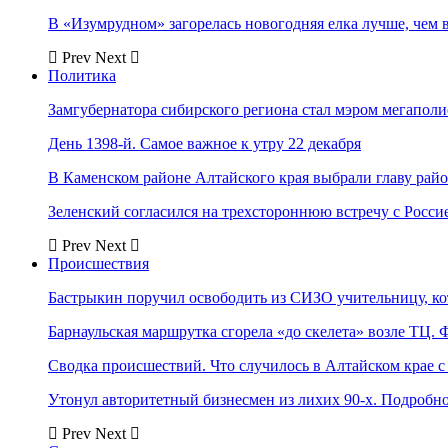
В «Изумрудном» загорелась новогодняя елка лучше, чем 
Prev
Next
Политика
Замгубернатора сибирского региона стал мэром мегаполи
День 1398-й. Самое важное к утру 22 декабря
В Каменском районе Алтайского края выбрали главу рай
Зеленский согласился на трехстороннюю встречу с Росси
Prev
Next
Происшествия
Бастрыкин поручил освободить из СИЗО учительницу, 
Барнаульская маршрутка сгорела «до скелета» возле ТЦ. 
Сводка происшествий. Что случилось в Алтайском крае с 
Утонул авторитетный бизнесмен из лихих 90-х. Подробн
Prev
Next