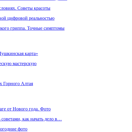
словиях. Советы красоты
овой цифровой реальностью
ского гриппа. Точные симптомы
Пушкинская карта»
ческую мастерскую
ях Горного Алтая
аге от Нового года. Фото
советами, как начать дело в…
вогодние фото