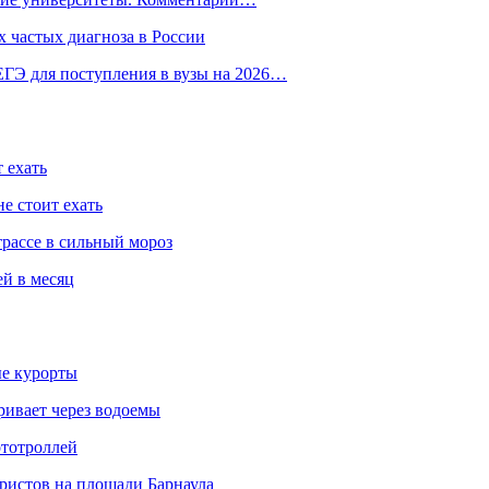
 частых диагноза в России
ГЭ для поступления в вузы на 2026…
 ехать
е стоит ехать
трассе в сильный мороз
ей в месяц
ые курорты
ривает через водоемы
ототроллей
ристов на площади Барнаула