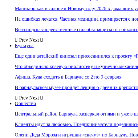
Маникюр как в салоне к Новому году 2026 в домашних у
На ошибках лечатся. Частная медицина примиряется с н
Врач подсказал действенные способы защиты от гонконг
Prev
Next
Культура
Еще один алтайский кинозал присоединился к проекту «
Что объединяло краевую библиотеку и кузнечно-механи
Афиша. Куда сходить в Барнауле со 2 по 9 февраля
В барнаульском музее пройдет лекция о древних крепост
Prev
Next
Общество
Центральный район Барнаула засверкал огнями и уже в ш
Клиенты идут за любовью. Предприниматели поделились 
Олени Деда Мороза и игрушки «скачут» по Барнаулу. Но