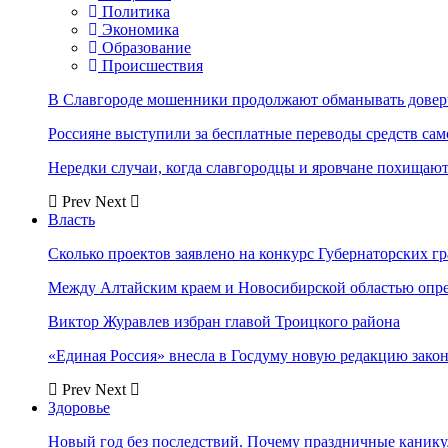
Политика
Экономика
Образование
Происшествия
В Славгороде мошенники продолжают обманывать довер
Россияне выступили за бесплатные переводы средств сам
Нередки случаи, когда славгородцы и яровчане похищают
Prev
Next
Власть
Сколько проектов заявлено на конкурс Губернаторских гр
Между Алтайским краем и Новосибирской областью опр
Виктор Журавлев избран главой Троицкого района
«Единая Россия» внесла в Госдуму новую редакцию закон
Prev
Next
Здоровье
Новый год без последствий. Почему праздничные каник